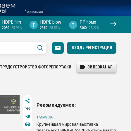
HDPE film
HDPE blow
PP hомо
2080
25,96%
2310
28,57%
2300
25,22%
ВХОД / РЕГИСТРАЦИЯ
ТРУДОУСТРОЙСТВО
ФОТОРЕПОРТАЖИ
ВИДЕОКАНАЛ
Рекомендуемое:
17/04/2026
Крупнейшая мировая выставка
пластмасс CHINAPLAS 2026 открывается