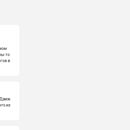
имом
ры-то
огов в
 Движ
что из