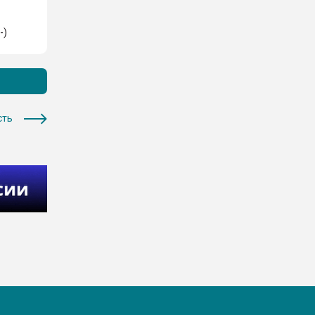
-)
сть