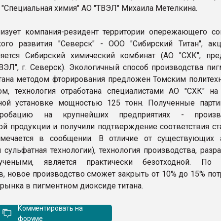
 "Специальная химия" АО "ТВЭЛ" Михаила Метелкина.
изует компания-резидент территории опережающего со
ого развития "Северск" - ООО "Сибирский Титан", ак
яется Сибирский химический комбинат (АО "СХК", пре
ВЭЛ", г. Северск). Экологичный способ производства пиг
тана методом фторирования предложен Томским политех
ом, технология отработана специалистами АО "СХК" на
ой установке мощностью 125 тонн. Полученные парти
робацию на крупнейших предприятиях - произво
ой продукции и получили подтверждение соответствия ст
отмечается в сообщении. В отличие от существующих 
и сульфатная технологии), технология производства, разр
учеными, является практически безотходной. По 
в, новое производство сможет закрыть от 10% до 15% пот
 рынка в пигментном диоксиде титана.
Комментировать на
форуме