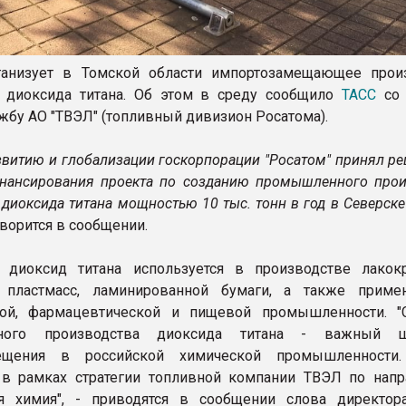
ганизует в Томской области импортозамещающее прои
о диоксида титана. Об этом в среду сообщило
ТАСС
со 
ужбу АО "ТВЭЛ" (топливный дивизион Росатома).
азвитию и глобализации госкорпорации "Росатом" принял р
нансирования проекта по созданию промышленного прои
 диоксида титана мощностью 10 тыc. тонн в год в Северск
оворится в сообщении.
 диоксид титана используется в производстве лакок
, пластмасс, ламинированной бумаги, а также приме
кой, фармацевтической и пищевой промышленности. "
ного производства диоксида титана - важный 
ещения в российской химической промышленности.
 в рамках стратегии топливной компании ТВЭЛ по нап
ая химия", - приводятся в сообщении слова директор