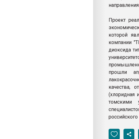
направления
Проект реал
экономическ
которой явл
компании "Т
диоксида ти
университет
промышленн
прошли ап
лакокрасочн
качества, 
(хлоридная 
томскими 
специалисто
российского