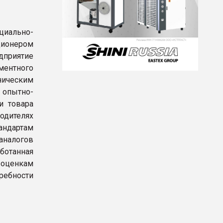
циально-
ционером
дприятие
ментного
ническим
 опытно-
и товара
дителях
андартам
аналогов
аботанная
оценкам
ребности