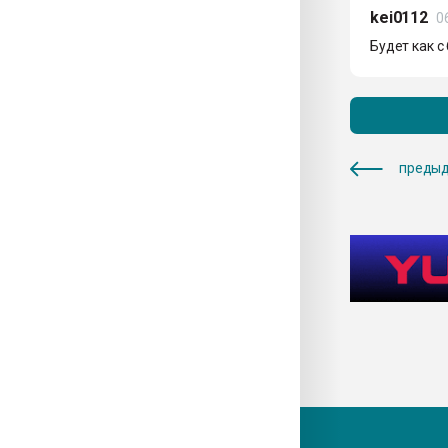
kei0112
0
Будет как с
предыд