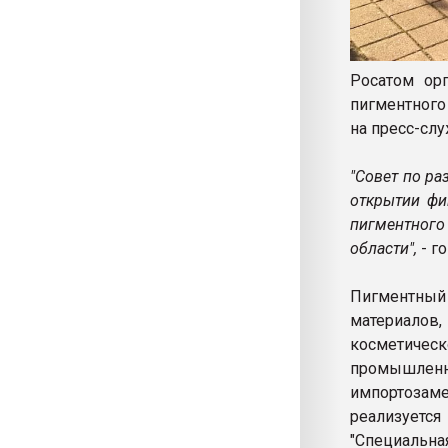
Росатом ор
пигментног
на пресс-сл
"Совет по р
открытии фи
пигментного
области",
- г
Пигментный
материалов
косметичес
промышлен
импортозам
реализуется
"Специальн