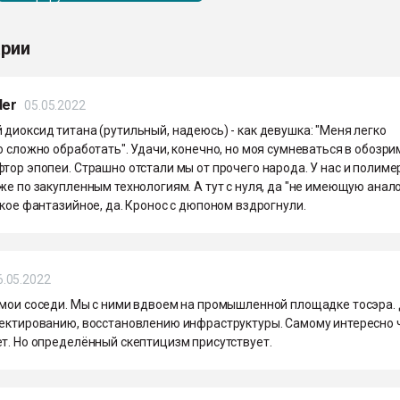
рии
der
05.05.2022
диоксид титана (рутильный, надеюсь) - как девушка: "Меня легко
о сложно обработать". Удачи, конечно, но моя сумневаться в обозр
тор эпопеи. Страшно отстали мы от прочего народа. У нас и полиме
же по закупленным технологиям. А тут с нуля, да "не имеющую анал
акое фантазийное, да. Кронос с дюпоном вздрогнули.
6.05.2022
 мои соседи. Мы с ними вдвоем на промышленной площадке тосэра.
оектированию, восстановлению инфраструктуры. Самому интересно 
т. Но определённый скептицизм присутствует.