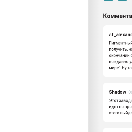
Коммента
st_alexan
Пигментный 
получить, н
окончании ф
все давно у
мире". Ну т
Shadow
0
Этот завод
идёт по пр
этого выйде