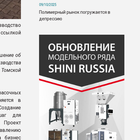
09/10/2025
Полимерный рынок погружается в
депрессию
зводство
ссылкой
ешение об
зводства
е Томской
расочных
няется в
Создание
шаг для
 Проект
равлению
а бизнес