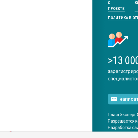
О
К
ПРОЕКТЕ
ПОЛИТИКА В О
>13 00
зарегистрир
специалисто
написа
ПластЭксперт 
Разрешается к
Разработка са
ENG