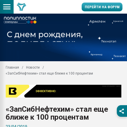
ПЕРЕЙТИ НА ФОРУМ
11.09.2020 Нанотрубки
универсальны, что рос
умельцы изготовили м
колонок полностью из 
Продажа готового бизн
производство SPC лам
цикла
Главная
Новости
«ЗапСибНефтехим» стал еще ближе к 100 процентам
29.07.2026 ФРП помог 
заводу пластмасс" зах
ППЭ
Помощь в подборе мат
Вакуум-формовочные 
«ЗапСибНефтехим» стал еще
ближайшее подмосковье
Подмосковье, Москва
ближе к 100 процентам
28.07.2026 Автоматиза
23/04/2019
первый план в перераб