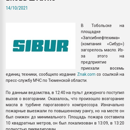
26.07.2022 "Сибирский т
14/10/2021
намного дороже
В Тобольске на
ПЕРЕЙТИ НА 
площадке
«Запсибнефтехима»
(компания «Сибур»)
загорелось масло. Из-
за этого на
предприятие
приехали восемь
единиц техники, сообщило издание
Znak.com
со ссылкой на
пресс-службу МЧС по Тюменской области.
По данным ведомства, в 12:40 на пульт дежурного поступил
вызов о возгорании. Оказалось, что произошло возгорание
масла в турбине парогазового компрессора. Изначально
пожарные выезжали по повышенному рангу, но на месте он
был снижен до минимального. Площадь пожара составила
10 квадратных метров, он был локализован в 13:09, в 13:20
полностью ликвидирован.