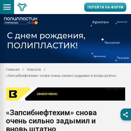
ПЕРЕЙТИ НА ФОРУМ
Вакуум-формовочные 
ближайшее подмосковье
Подмосковье, Москва
28.07.2026 Автоматиза
первый план в перераб
пластмасс
Главная
Новости
28.07.2026 "Техноникол
«Запсибнефтехим» снова очень сильно задымил и вновь штатно
ситуацией на строител
Всё, что касается выду
бутылок
Материал поверхности 
вакуумного формовани
«Запсибнефтехим» снова
Продам отходы Компо
очень сильно задымил и
поликарбоната и АБС-п
Armaloy PC/ABS-1IM че
вновь штатно