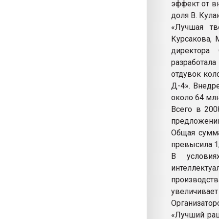
эффект от в
доля В. Кула
«Лучшая тв
Курсакова, 
директора 
разработал
отдувок кол
Д-4». Внедр
около 64 млн
Всего в 200
предложений
Общая сумма
превысила 1,
В условия
интеллектуа
производст
увеличивает
Организатор
«Лучший рац