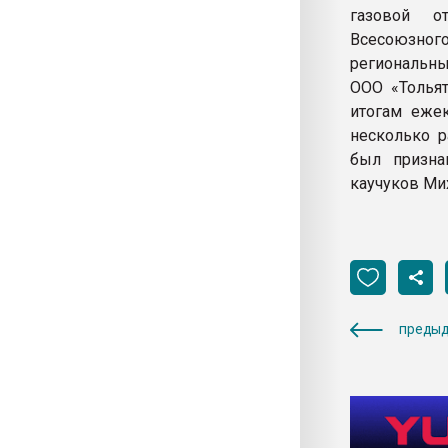
газовой о
Всесоюзног
региональны
ООО «Тольят
итогам ежек
несколько р
был призна
каучуков Ми
предыд