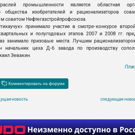
траслей промышленности является областная орга
о общества изобретателей и рационализаторов сов
м советом Нефтегазстройпрофсоюза.
тикаучук» принимало участие в смотре-конкурсе второй
вартальных и полугодовых этапов 2007 и 2008 гг. пре
аз занимало призовые места. Лучшим рационализатором
н начальник цеха Д-6 завода по производству сопо
хаил Зевакин.
Плас
ущая новость
следующая ново