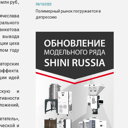
млн руб.,
09/10/2025
Полимерный рынок погружается в
ячеслава
депрессию
рального
нкетова
ы вывода
ции цеха
лом году
аторских
эффекта.
ции идей
рскую и
тивности
ожений,
татель»,
ческой и