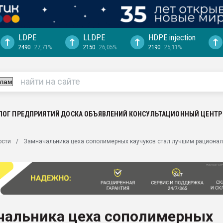
LDPE
LLDPE
HDPE injection
2490
27,71%
2150
26,05%
2190
25,11%
ериала
машины:
, с.-в.
ция выходит на
отке
ЛОГ ПРЕДПРИЯТИЙ
ДОСКА ОБЪЯВЛЕНИЙ
КОНСУЛЬТАЦИОННЫЙ ЦЕНТР
ь" довольна
ости
Замначальника цеха сополимерных каучуков стал лучшим рациона
ьном рынке
ва ПЭТ
пуансона для
я
чальника цеха сополимерных
зиция
ластика