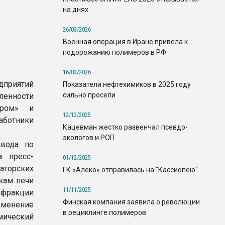
на днях
26/03/2026
Военная операция в Иране привела к
подорожанию полимеров в РФ
16/03/2026
приятий
Показатели нефтехимиков в 2025 году
сильно просели
ленности
ором» и
12/12/2025
аботники
Кацевман жестко развенчал псевдо-
экологов и РОП
авода по
а пресс-
01/12/2025
аторских
ГК «Алеко» отправилась на "Кассиопею"
кам печи
11/11/2025
 фракции
Финская компания заявила о революции
зменение
в рециклинге полимеров
мический