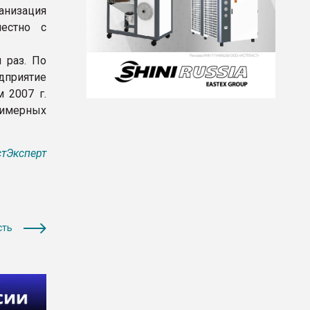
низация
местно с
 раз. По
дприятие
 2007 г.
лимерных
тЭксперт
сть