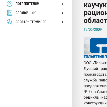
каучу
ПОТРЕБИТЕЛЯМ
Armaloy PC/ABS-1IM че
рацио
СПРАВОЧНИК
ПЕРЕЙТИ НА 
облас
СЛОВАРЬ ТЕРМИНОВ
13/05/2009
ООО «Тольят
Лучший рац
производст
служба заво
предложений
№ 3», «Уста
рецикла на
конструкции