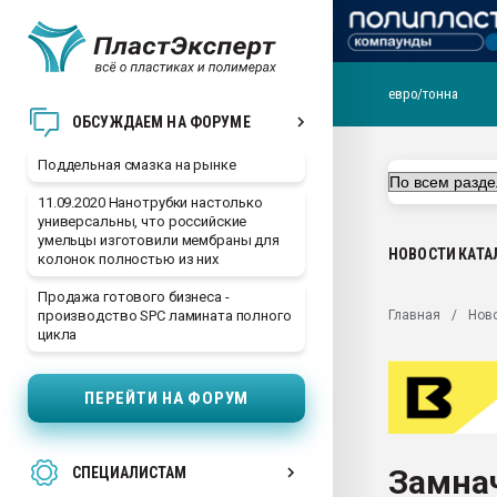
евро/тонна
Помощь в подборе мат
ОБСУЖДАЕМ НА ФОРУМЕ
Вакуум-формовочные 
Поддельная смазка на рынке
ближайшее подмосковье
Подмосковье, Москва
11.09.2020 Нанотрубки настолько
универсальны, что российские
28.07.2026 Автоматиза
умельцы изготовили мембраны для
первый план в перераб
НОВОСТИ
КАТА
колонок полностью из них
пластмасс
Продажа готового бизнеса -
28.07.2026 "Техноникол
Главная
Нов
производство SPC ламината полного
ситуацией на строител
цикла
Всё, что касается выду
бутылок
ПЕРЕЙТИ НА ФОРУМ
Материал поверхности 
вакуумного формовани
Замна
СПЕЦИАЛИСТАМ
Продам отходы Компо
поликарбоната и АБС-п