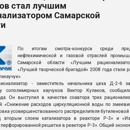
ков стал лучшим
рный цвет
нализатором Самарской
ФОРУМ
ти
По итогам смотра-конкурса среди пред
нефтехимической и газовой отраслей промыш
Самарской области «Лучшим рационализат
«Лучшей творческой бригадой» 2008 года стали р
тикаучук».
ионализатор - заместитель начальника цеха Д-2-6 з
ву сополимерных каучуков Виктор Кулаков, сообщил
да. Он выступил в качестве соавтора трех рационализ
: «Снижение расходов циркуляционной воды по змееви
новка усовершенствованного распределителя бутиленовой
д вторым слоем катализатора в реакторе Р-3» и «И
 перфорированной решетки в реакторе Р-3». Общий эконо