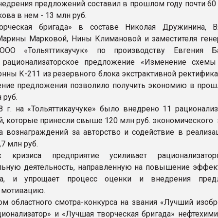
недрения предложений составил в прошлом году почти 60 
кова в нем - 13 млн руб.
орческая бригада» в составе Николая Дружинина, В
Марины Марковой, Нины Климановой и заместителя гене
ООО «Тольяттикаучук» по производству Евгения Ба
а рационализаторское предложение «Изменение схем
онны К-211 из резервного блока экстрактивной ректифика
ение предложения позволило получить экономию в прош
 руб.
8 г. на «Тольяттикаучуке» было внедрено 11 рационализ
, которые принесли свыше 120 млн руб. экономического 
 вознаграждений за авторство и содействие в реализа
7 млн руб.
х кризиса предприятие усиливает рационализато
льную деятельность, направленную на повышение эффек
ва, и упрощает процесс оценки и внедрения предл
 мотивацию.
ом областного смотра-конкурса на звания «Лучший изобре
ионализатор» и «Лучшая творческая бригада» нефтехими