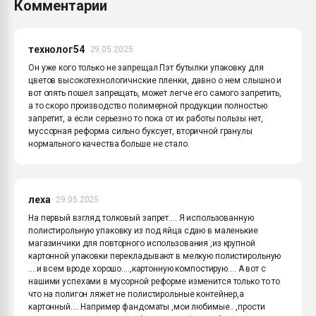
Комментарии
технолог54
29.05.2025
Он уже кого только не запрещал Пэт бутылки упаковку для
цветов высокотехнологичнские пленки, давно о нем слышно и
вот опять пошел запрещать, может легче его самого запретить,
а то скоро производство полимерной продукции полностью
запретит, а если серьезно то пока от их работы пользы нет,
муссорная реформа сильно буксует, вторичной гранулы
нормального качества больше не стало.
леха
29.05.2025
На первый взгляд толковый запрет.... Я использованную
полистирольную упаковку из под яйца сдаю в маленькие
магазинчики для повторного использования ,из крупной
картонной упаковки перекладывают в мелкую полистирольную
....и всем вроде хорошо....,картонную компостирую.... А вот с
нашими успехами в мусорной реформе изменится только то то
что на полигон ляжет не полистирольные контейнер,а
картонный.... Например фандоматы ,мои любимые.. ,прости