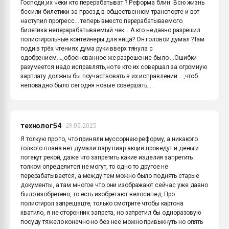
Господи,их чеки кто перерабатыват ? Реформа блин. Всю жизнь
бесили билетики за проезд в общественном транспорте и вот
наступил прогресс....теперь вместо перерабатываемого
билетика неперарабатываемый чек... А кто недавно разрешил
полистирольные контейнеры для яйца? Он головой думал ?Там
поди в трёх чтениях дума руки вверх тянула с
одобрением....,обоснованное же разрешение было....Ошибки
разумеется надо исправлять,но те кто их совершал за огромную
зарплату должны бы поучаствовать в их исправлении....,чтоб
неповадно было сегодня новые совершать....
технолог54
29.05.2025
Я толкую про то, что приняли муссорнаю реформу, а никакого
толкого плана нет думали пару пиар акций проведут и деньги
потекут рекой, даже что запретить какие изделия запретить
толком определится не могут, то одно то другое не
перерабатывается, а между тем можно было поднять старые
документы, а там многое что они изображают сейчас уже давно
было изобретено, то есть изобретают велосипед. Про
полистирол запрещацте, только смотрите чтобы картона
хватило, я не сторонник запрета, но запретил бы одноразовую
посуду тяжело конечно но без нее можно привыкнуть но опять