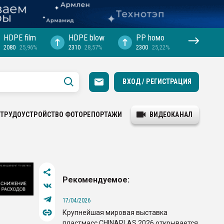
HDPE film
HDPE blow
PP hомо
2080
25,96%
2310
28,57%
2300
25,22%
ВХОД / РЕГИСТРАЦИЯ
ТРУДОУСТРОЙСТВО
ФОТОРЕПОРТАЖИ
ВИДЕОКАНАЛ
Рекомендуемое:
17/04/2026
Крупнейшая мировая выставка
пластмасс CHINAPLAS 2026 открывается