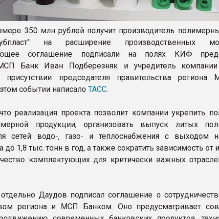
змере 350 млн рублей получит производитель полимерны
убпласт" на расширение производственных мощ
вующее соглашение подписали на полях КИФ предс
МСП Банк Иван Подберезняк и учредитель компании
 присутствии председателя правительства региона 
 этом событии написало
ТАСС
.
 что реализация проекта позволит компании укрепить по
мерной продукции, организовать выпуск литых пол
ля сетей водо-, газо- и теплоснабжения с выходом 
 до 1,8 тыс. тонн в год, а также сократить зависимость от 
ачество комплектующих для критически важных отрасл
 отдельно Даудов подписал соглашение о сотрудничест
твом региона и МСП Банком. Оно предусматривает со
продвижению современных банковских продуктов, техн