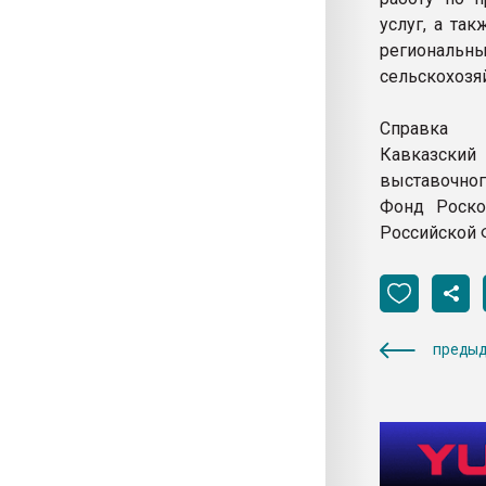
услуг, а та
региональ
сельскохозя
Справка
Кавказский 
выставочног
Фонд Роско
Российской 
предыд