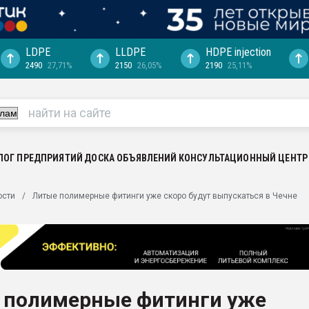
LDPE
LLDPE
HDPE injection
2490
27,71%
2150
26,05%
2190
25,11%
еса -
ината полного
"Ижевскому
ватить рынок
ЛОГ ПРЕДПРИЯТИЙ
ДОСКА ОБЪЯВЛЕНИЙ
КОНСУЛЬТАЦИОННЫЙ ЦЕНТР
ериала
машины:
ости
Литые полимерные фитинги уже скоро будут выпускаться в Чечне
, с.-в.
ция выходит на
отке
ь" довольна
 полимерные фитинги уже
ьном рынке