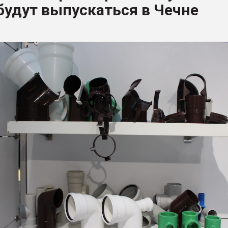
будут выпускаться в Чечне
ва ПЭТ
ФОРУМ