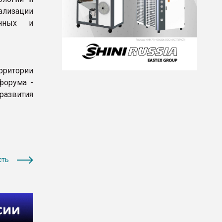
ализации
анных и
рритории
форума -
развития
сть