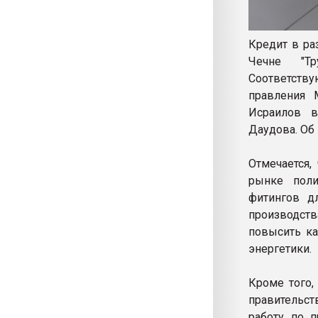
Кредит в ра
Чечне "Тр
Соответст
правления 
Исраилов в
Даудова. Об
Отмечается,
рынке поли
фитингов д
производства
повысить к
энергетики.
Кроме того,
правительс
работу по 