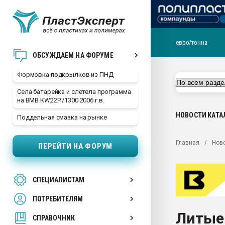
евро/тонна
Продажа готового бизн
ОБСУЖДАЕМ НА ФОРУМЕ
производство SPC лам
цикла
Формовка подкрылков из ПНД
29.07.2026 ФРП помог 
Села батарейка и слетела программа
заводу пластмасс" зах
на BMB KW22PI/1300 2006 г.в.
ППЭ
НОВОСТИ
КАТА
Поддельная смазка на рынке
Помощь в подборе мат
Вакуум-формовочные 
Главная
Нов
ПЕРЕЙТИ НА ФОРУМ
ближайшее подмосковье
Подмосковье, Москва
28.07.2026 Автоматиза
СПЕЦИАЛИСТАМ
первый план в перераб
пластмасс
ПОТРЕБИТЕЛЯМ
28.07.2026 "Техноникол
Литые
ситуацией на строител
СПРАВОЧНИК