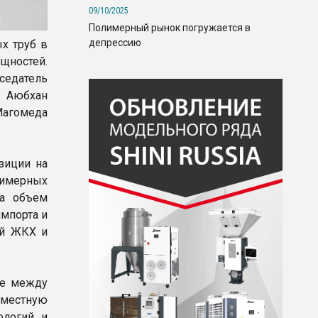
09/10/2025
Полимерный рынок погружается в
депрессию
х труб в
ностей.
едатель
 Аюбхан
Магомеда
зиции на
имерных
на объем
импорта и
ей ЖКХ и
ве между
вместную
ологий и