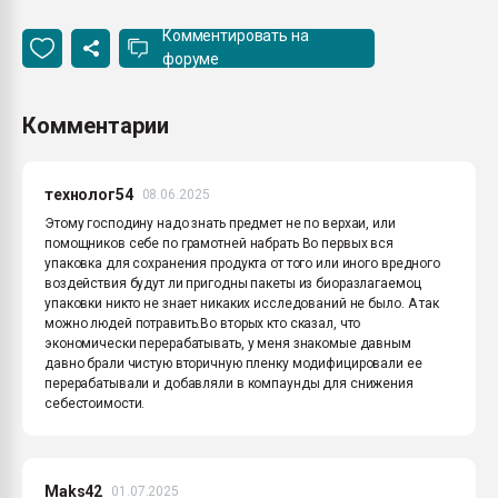
Комментировать на
форуме
Комментарии
технолог54
08.06.2025
Этому господину надо знать предмет не по верхаи, или
помощников себе по грамотней набрать Во первых вся
упаковка для сохранения продукта от того или иного вредного
воздействия будут ли пригодны пакеты из биоразлагаемоц
упаковки никто не знает никаких исследований не было. А так
можно людей потравить.Во вторых кто сказал, что
экономически перерабатывать, у меня знакомые давным
давно брали чистую вторичную пленку модифицировали ее
перерабатывали и добавляли в компаунды для снижения
себестоимости.
Maks42
01.07.2025