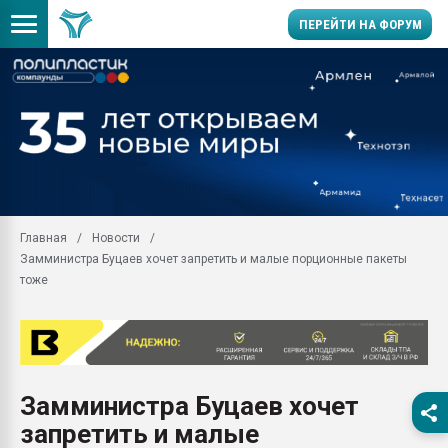
ПЕРЕЙТИ НА ФОРУМ
Вакуум-формовочные 
ближайшее подмосковье
Подмосковье, Москва
28.07.2026 Автоматиза
первый план в перераб
пластмасс
Главная
Новости
28.07.2026 "Техноникол
Замминистра Буцаев хочет запретить и малые порционные пакеты
ситуацией на строител
тоже
Всё, что касается выду
бутылок
Материал поверхности 
вакуумного формовани
Продам отходы Компо
Замминистра Буцаев хочет
поликарбоната и АБС-п
запретить и малые
Armaloy PC/ABS-1IM че