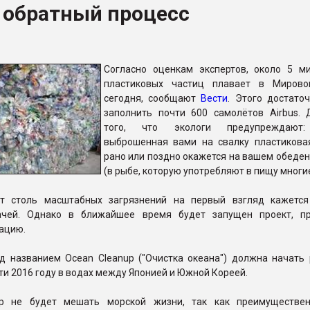
 обратный процесс
ва ПЭТ
ФОРУМ
Согласно оценкам экспертов, около 5 м
пластиковых частиц плавает в Мирово
сегодня, сообщают
Вести
. Этого достато
заполнить почти 600 самолётов Airbus.
того, что экологи предупреждают
выброшенная вами на свалку пластикова
рано или поздно окажется на вашем обеден
(в рыбе, которую употребляют в пищу многи
от столь масштабных загрязнений на первый взгляд кажетс
ачей. Однако в ближайшее время будет запущен проект, п
ацию.
д названием Ocean Cleanup ("Очистка океана") должна начать 
ти 2016 году в водах между Японией и Южной Кореей.
up не будет мешать морской жизни, так как преимуществе