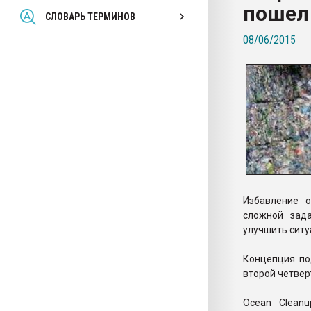
пошел
Всё, что касается выду
СЛОВАРЬ ТЕРМИНОВ
бутылок
08/06/2015
ПЕРЕЙТИ НА 
Избавление 
сложной зад
улучшить ситу
Концепция по
второй четвер
Ocean Clean