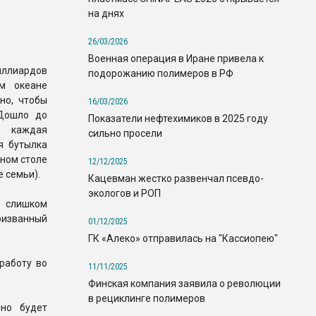
на днях
26/03/2026
Военная операция в Иране привела к
иллиардов
подорожанию полимеров в РФ
м океане
чно, чтобы
16/03/2026
 Дошло до
Показатели нефтехимиков в 2025 году
: каждая
сильно просели
я бутылка
ном столе
12/12/2025
е семьи).
Кацевман жестко развенчал псевдо-
экологов и РОП
я слишком
ризванный
01/12/2025
ГК «Алеко» отправилась на "Кассиопею"
работу во
11/11/2025
Финская компания заявила о революции
в рециклинге полимеров
нно будет