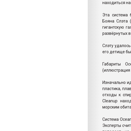
находиться на
Эта система 
Бояна Слэта (
гигантскую г
развёрнутых в
Слэту удалось
его детище бы
Габариты Oc
(иллюстрация 
Изначально ид
пластика, пла
отходы к спи
Cleanup нахо
морским обита
Система Ocean
Эксперты счит