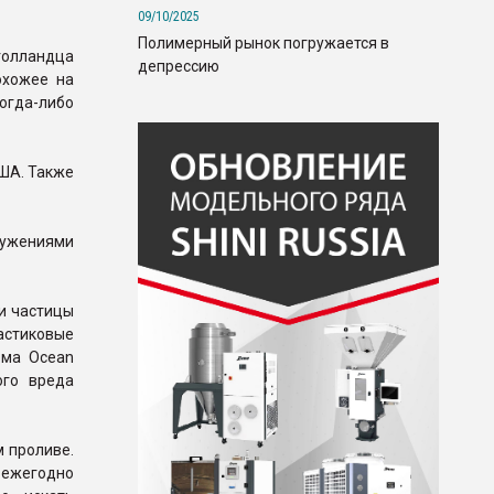
09/10/2025
Полимерный рынок погружается в
голландца
депрессию
охожее на
огда-либо
США. Также
ужениями
и частицы
ластиковые
рма Ocean
ого вреда
м проливе.
я ежегодно