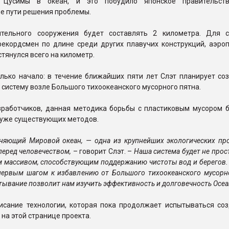
 Цусимы в океан, и это побудило японское правительств
е пути решения проблемы.
тельного сооружения будет составлять 2 километра. Для с
екордсмен по длине среди других плавучих конструкций, аэроп
стянулся всего на километр.
лько начало: в течение ближайших пяти лет Слэт планирует соз
систему возле Большого тихоокеанского мусорного пятна.
зработчиков, данная методика борьбы с пластиковым мусором б
 уже существующих методов.
зняющий Мировой океан, — одна из крупнейших экологических пр
 перед человечеством,
– говорит Слэт. –
Наша система будет не про
 массивом, способствующим поддержанию чистоты вод и берегов.
первым шагом к избавлению от Большого тихоокеанского мусорно
тывание позволит нам изучить эффективность и долговечность Ocean
исание технологии, которая пока продолжает испытываться соз
 на этой странице проекта.