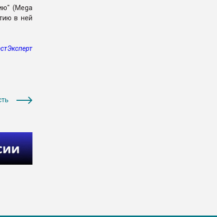
ию" (Mega
стию в ней
стЭксперт
сть