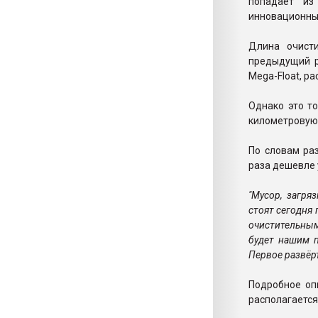
попадает из
инновационны
Длина очисти
предыдущий р
Mega-Float, ра
Однако это то
километровую 
По словам ра
раза дешевле
"Мусор, загря
стоят сегодня
очистительным
будет нашим 
Первое развёр
Подробное оп
располагается