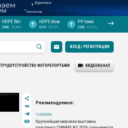
HDPE film
HDPE blow
PP hомо
2080
25,96%
2310
28,57%
2300
25,22%
ВХОД / РЕГИСТРАЦИЯ
ТРУДОУСТРОЙСТВО
ФОТОРЕПОРТАЖИ
ВИДЕОКАНАЛ
Рекомендуемое:
17/04/2026
Крупнейшая мировая выставка
пластмасс CHINAPLAS 2026 открывается