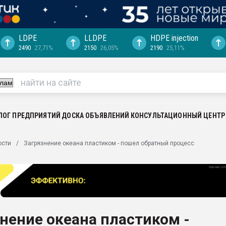
LDPE
LLDPE
HDPE injection
2490
27,71%
2150
26,05%
2190
25,11%
еса -
ината полного
"Ижевскому
ватить рынок
ЛОГ ПРЕДПРИЯТИЙ
ДОСКА ОБЪЯВЛЕНИЙ
КОНСУЛЬТАЦИОННЫЙ ЦЕНТР
ериала
машины:
ости
Загрязнение океана пластиком - пошел обратный процесс
, с.-в.
ция выходит на
отке
ь" довольна
нение океана пластиком -
ьном рынке