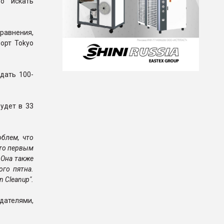
о искать
равнения,
орт Tokyo
дать 100-
удет в 33
облем, что
сто первым
 Она также
го пятна.
 Cleanup".
дателями,