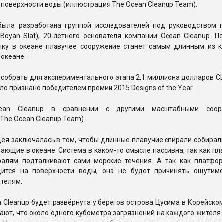
 поверхности воды (иллюстрация The Ocean Cleanup Team).
была разработана группой исследователей под руководством 
Boyan Slat), 20-летнего основателя компании Ocean Cleanup. П
алку в океане плавучее сооружение станет самым длинным из к
 океане.
 собрать для экспериментального этапа 2,1 миллиона долларов 
ло признано победителем премии 2015 Designs of the Year.
ean Cleanup в сравнении с другими масштабными соор
The Ocean Cleanup Team).
ея заключалась в том, чтобы длинные плавучие спирали собирал
вающие в океане. Система в каком-то смысле пассивна, так как п
ралям подталкивают сами морские течения. А так как платфо
дится на поверхности воды, она не будет причинять ощутим
телям.
 Cleanup будет развёрнута у берегов острова Цусима в Корейско
ают, что около одного кубометра загрязнений на каждого жител