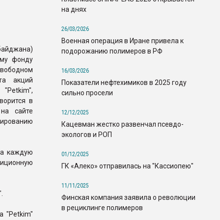
на днях
26/03/2026
Военная операция в Иране привела к
байджана)
подорожанию полимеров в РФ
ому фонду
вободном
16/03/2026
та акций
Показатели нефтехимиков в 2025 году
"Petkim",
сильно просели
оворится в
 на сайте
12/12/2025
мированию
Кацевман жестко развенчал псевдо-
экологов и РОП
за каждую
01/12/2025
иционную
ГК «Алеко» отправилась на "Кассиопею"
11/11/2025
.
Финская компания заявила о революции
в рециклинге полимеров
а "Petkim"