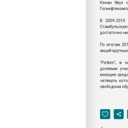
Кенан Явуз с
Госнефтекомпа
В 2009-2010
Стамбульскую 
достаточно низ
По итогам 20
акций крупных
"Petkim", в
долевым учас
моющие средс
четверть кото
свободном об