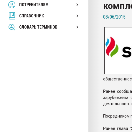
компле
ПОТРЕБИТЕЛЯМ
Armaloy PC/ABS-1IM че
СПРАВОЧНИК
08/06/2015
ПЕРЕЙТИ НА 
СЛОВАРЬ ТЕРМИНОВ
общественност
Ранее сообща
зарубежным 
деятельность
Посредником п
Ранее глава "