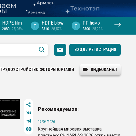
HDPE film
HDPE blow
PP hомо
2080
25,96%
2310
28,57%
2300
25,22%
ВХОД / РЕГИСТРАЦИЯ
ТРУДОУСТРОЙСТВО
ФОТОРЕПОРТАЖИ
ВИДЕОКАНАЛ
Рекомендуемое:
17/04/2026
Крупнейшая мировая выставка
пластмасс CHINAPLAS 2026 открывается