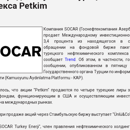
кса Petkim
рный цвет
ФОРУМ
Компания SOCAR (Госнефтекомпания Азер
продает Международному инвестиционн
3,4 процента из находящегося в с
обращении на фондовой бирже паке
турецкого нефтехимического комплекса 
сообщает
Trend
. Об этом, в частности, г
сообщении, опубликованном в пятницу
Государственного органа Турции по инфор
и (Kamuoyunu Aydınlatma Platformu - KAP).
лось, что акции "Petkim" продаются по четыре турецкие лиры 
фондам, функционирующим в США и осуществляющим инвест
 на международных рынках.
ри продаже акций через Стамбульскую биржу выступает "Ünlü&Co"
SOCAR Turkey Enerji", член правления нефтехимического холдинг