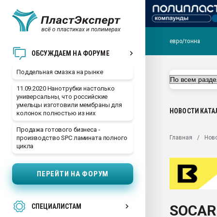
евро/тонна
Помощь в подборе мат
ОБСУЖДАЕМ НА ФОРУМЕ
Вакуум-формовочные 
Поддельная смазка на рынке
ближайшее подмосковье
Подмосковье, Москва
11.09.2020 Нанотрубки настолько
универсальны, что российские
28.07.2026 Автоматиза
умельцы изготовили мембраны для
первый план в перераб
НОВОСТИ
КАТА
колонок полностью из них
пластмасс
Продажа готового бизнеса -
28.07.2026 "Техноникол
Главная
Нов
производство SPC ламината полного
ситуацией на строител
цикла
Всё, что касается выду
бутылок
ПЕРЕЙТИ НА ФОРУМ
Материал поверхности 
вакуумного формовани
SOCAR 
СПЕЦИАЛИСТАМ
Продам отходы Компо
поликарбоната и АБС-п