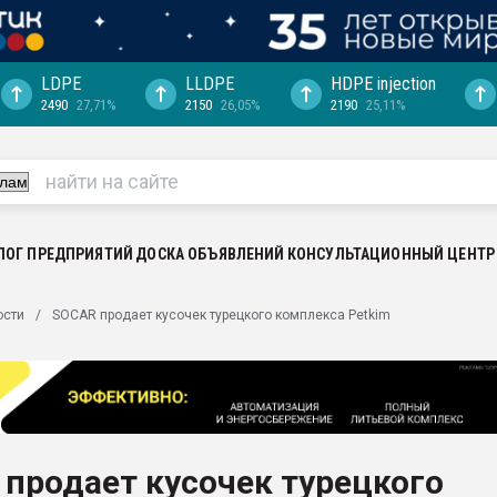
LDPE
LLDPE
HDPE injection
2490
27,71%
2150
26,05%
2190
25,11%
ериала
машины:
, с.-в.
ция выходит на
отке
ЛОГ ПРЕДПРИЯТИЙ
ДОСКА ОБЪЯВЛЕНИЙ
КОНСУЛЬТАЦИОННЫЙ ЦЕНТР
ь" довольна
ости
SOCAR продает кусочек турецкого комплекса Petkim
ьном рынке
ва ПЭТ
пуансона для
я
продает кусочек турецкого
зиция
ластика