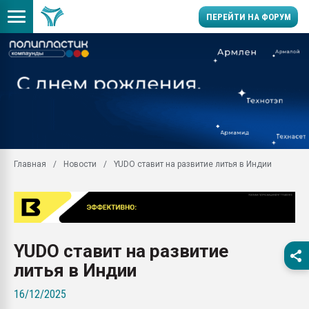
ПЕРЕЙТИ НА ФОРУМ
Продажа готового бизн
производство SPC лам
цикла
29.07.2026 ФРП помог 
заводу пластмасс" зах
ППЭ
Главная
Новости
YUDO ставит на развитие литья в Индии
Помощь в подборе мат
Вакуум-формовочные 
ближайшее подмосковье
Подмосковье, Москва
28.07.2026 Автоматиза
YUDO ставит на развитие
первый план в перераб
пластмасс
литья в Индии
28.07.2026 "Техноникол
16/12/2025
ситуацией на строител