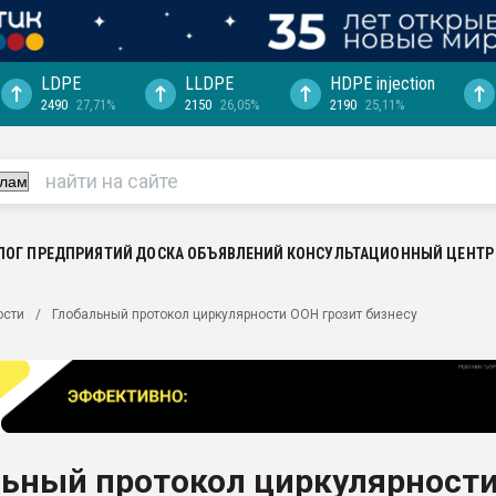
LDPE
LLDPE
HDPE injection
2490
27,71%
2150
26,05%
2190
25,11%
машины:
, с.-в.
ция выходит на
отке
ЛОГ ПРЕДПРИЯТИЙ
ДОСКА ОБЪЯВЛЕНИЙ
КОНСУЛЬТАЦИОННЫЙ ЦЕНТР
ь" довольна
ьном рынке
ости
Глобальный протокол циркулярности ООН грозит бизнесу
ва ПЭТ
пуансона для
я
зиция
ластика
льный протокол циркулярност
рный цвет