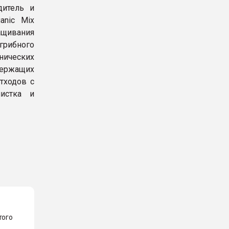
дитель и
anic Mix
ащивания
грибного
нических
держащих
тходов с
истка и
.
того