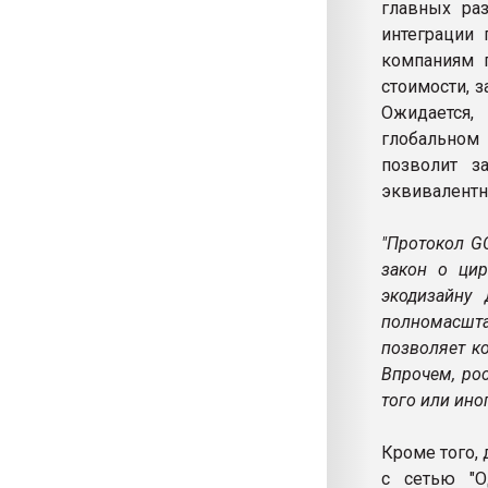
главных ра
интеграции 
компаниям п
стоимости, 
Ожидается,
глобальном 
позволит з
эквивалентн
"Протокол G
закон о цир
экодизайну
полномасшт
позволяет к
Впрочем, ро
того или ино
Кроме того,
с сетью "О