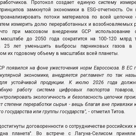
зработчиков. Протокол создает единую систему измер
принципов замкнутой экономики в ESG-отчетность. Он 
роанализировать потоки материалов по всей цепочке 
затем измерить долю переработанных и возобновляемых р
 что при массовом внедрении GCP использование 
масштабе до 2050 года сократится на 100-120 млрд т
а 25 лет уменьшить выбросы парниковых газов в р
ом их годовому объему в масштабах всей планеты.
CP появился на фоне ужесточения норм Евросоюза. В ЕС г
кулярной экономике, внедряется регламент по так наз
 для устойчивой продукции. К июлю 2026 года должн
абную работу система цифровых паспортов товаров,
онтролировать экологичность и безопасность цепочки прои
ст степени переработки сырья - вещь благая вне привязки
го государства или группы государств",
- отметил Титов.
 достигнуты договоренности о сотрудничестве российских
дна планета". Во встрече с Лагуна-Селисом приняли