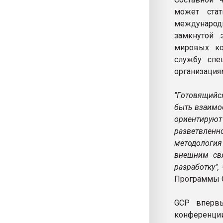
может стат
международ
замкнутой 
мировых ко
службу спе
организация
"Готовящийс
быть взаимо
ориентирую
разветвлен
методология
внешним свя
разработку",
Программы О
GCP впервы
конференции