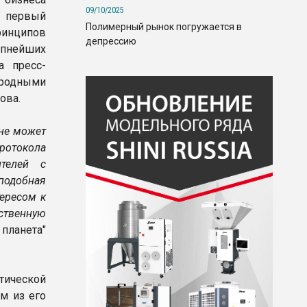
09/10/2025
 первый
Полимерный рынок погружается в
инципов
депрессию
упнейших
 пресс-
ародными
ова.
лне может
протокола
телей с
подобная
тересом к
ственную
 планета"
ической
м из его