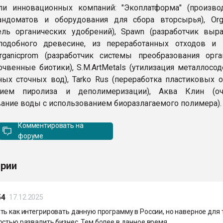
ли инновационных компаний: "Экоплатформа" (произво
андоматов и оборудования для сбора вторсырья), Org
ель органических удобрений), Spawn (разработчик выр
 подобного древесине, из переработанных отходов и 
rganicprom (разработчик системы преобразования орга
очвенные биотики), S.M.ArtMetals (утилизация металлосо
х сточных вод), Tarko Rus (переработка пластиковых о
нием пиролиза и деполимеризации), Аква Клин (оч
ание воды с использованием биоразлагаемого полимера)
Комментировать на
форуме
рии
54
17.12.2025
ь как интегрировать данную программу в России, но наверное для 
стью развалить бизнес. Тем более в данное время.