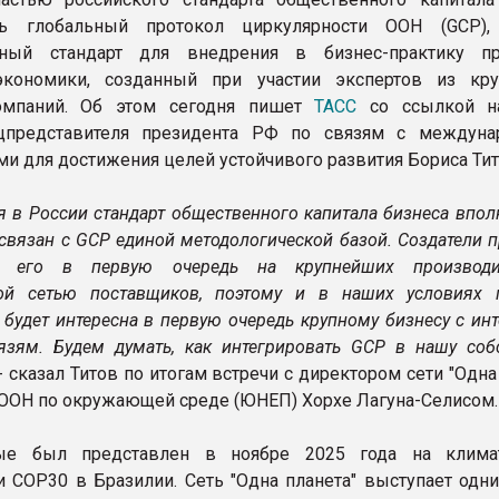
ь глобальный протокол циркулярности ООН (GCP),
ный стандарт для внедрения в бизнес-практику пр
экономики, созданный при участии экспертов из кр
мпаний. Об этом сегодня пишет
ТАСС
со ссылкой на
цпредставителя президента РФ по связям с междун
ми для достижения целей устойчивого развития Бориса Тит
я в России стандарт общественного капитала бизнеса впо
связан с GCP единой методологической базой. Создатели 
т его в первую очередь на крупнейших производи
ной сетью поставщиков, поэтому и в наших условиях 
 будет интересна в первую очередь крупному бизнесу с ин
зям. Будем думать, как интегрировать GCP в нашу соб
- сказал Титов по итогам встречи с директором сети "Одна
ОН по окружающей среде (ЮНЕП) Хорхе Лагуна-Селисом.
е был представлен в ноябре 2025 года на климат
 COP30 в Бразилии. Сеть "Одна планета" выступает одни