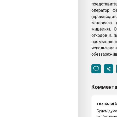
представите
оператор ф
(производит
материала,
мицелия), O
отходов в п
промышленны
использова
обеззаражив
Коммента
технолог
Будем думат
чтобы полно