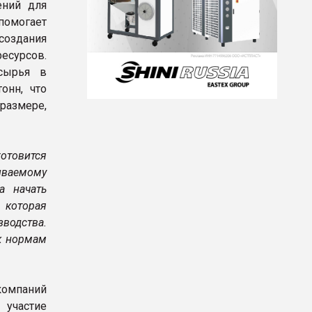
ений для
помогает
создания
есурсов.
сырья в
онн, что
азмере,
отовится
ываемому
а начать
 которая
зводства.
 к нормам
 компаний
 участие