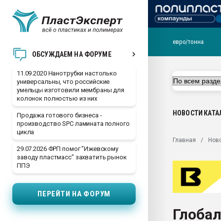
евро/тонна
Вакуум-формовочные 
ОБСУЖДАЕМ НА ФОРУМЕ
ближайшее подмосковье
Подмосковье, Москва
11.09.2020 Нанотрубки настолько
универсальны, что российские
28.07.2026 Автоматиза
умельцы изготовили мембраны для
первый план в перераб
колонок полностью из них
пластмасс
НОВОСТИ
КАТА
Продажа готового бизнеса -
28.07.2026 "Техноникол
производство SPC ламината полного
ситуацией на строител
цикла
Главная
Нов
Всё, что касается выду
29.07.2026 ФРП помог "Ижевскому
бутылок
заводу пластмасс" захватить рынок
ППЭ
Материал поверхности 
вакуумного формовани
ПЕРЕЙТИ НА ФОРУМ
Продам отходы Компо
поликарбоната и АБС-п
Глоба
Armaloy PC/ABS-1IM че