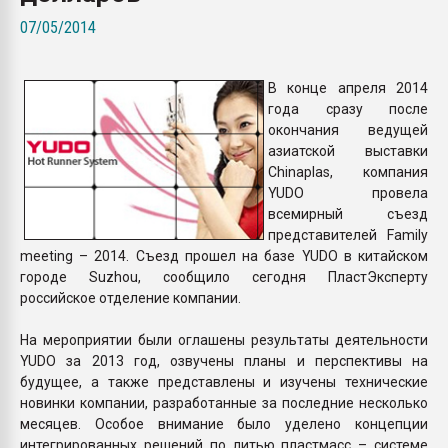
Всё, что касается выду
07/05/2014
бутылок
В конце апреля 2014
ПЕРЕЙТИ НА 
года сразу после
окончания ведущей
азиатской выставки
Chinaplas, компания
YUDO провела
всемирный съезд
представителей Family
meeting – 2014. Съезд прошел на базе YUDO в китайском
городе Suzhou, сообщило сегодня ПластЭксперту
российское отделение компании.
На мероприятии были оглашены результаты деятельности
YUDO за 2013 год, озвучены планы и перспективы на
будущее, а также представлены и изучены технические
новинки компании, разработанные за последние несколько
месяцев. Особое внимание было уделено концепции
интегрированных решений по литью пластмасс – системе