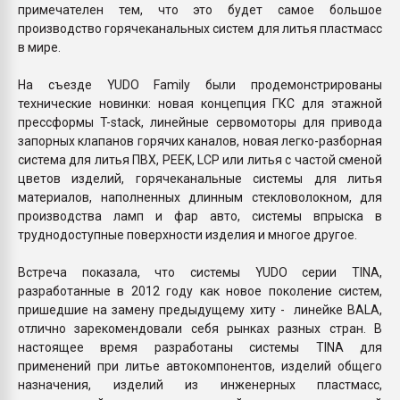
примечателен тем, что это будет самое большое
производство горячеканальных систем для литья пластмасс
в мире.
На съезде YUDO Family были продемонстрированы
технические новинки: новая концепция ГКС для этажной
прессформы T-stack, линейные сервомоторы для привода
запорных клапанов горячих каналов, новая легко-разборная
система для литья ПВХ, PEEK, LCP или литья с частой сменой
цветов изделий, горячеканальные системы для литья
материалов, наполненных длинным стекловолокном, для
производства ламп и фар авто, системы впрыска в
труднодоступные поверхности изделия и многое другое.
Встреча показала, что системы YUDO серии TINA,
разработанные в 2012 году как новое поколение систем,
пришедшие на замену предыдущему хиту - линейке BALA,
отлично зарекомендовали себя рынках разных стран. В
настоящее время разработаны системы TINA для
применений при литье автокомпонентов, изделий общего
назначения, изделий из инженерных пластмасс,