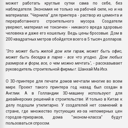
может работать круглые сутки сама по себе, без
наблюдателя. Экономия не только на рабочей силе, но и на
материалах. "Чернила" для принтера - раствор из цемента и
переработанного строительного мусора. Создатели
уверяют, материал не токсичен - никакого вреда здоровью
человека и даже его кошельку. Ведь цены бросовые. Дом в
200 квадратных метров обойдется всего в 5 тысяч долларов.
"Это может быть жилой дом или гараж, может быть офис,
может быть беседка в парке - все что угодно. Дом любых
размеров и форм, все, о чем можно мечтать"
, - рассказывает
руководитель строительной фирмы г. Шанхай Ма Ихэ.
О 3D-принтере для печати домов мечтали многие во всем
мире. Проект такого принтера год назад был создан в
Англии. А в Голландии 3D-машину используют для
дизайнерских решений в строительстве. И только в Китае к
делу подошли утилитарно. У создателей нет сомнений: в
стране, где множество пустующих из-за непомерных цен
городов-призраков, дома "эконом-класса" будут
пользоваться спросом.