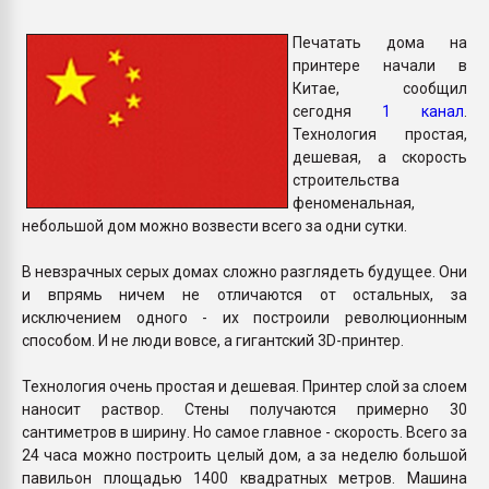
Всё, что касается выду
бутылок
Печатать дома на
принтере начали в
Китае, сообщил
ПЕРЕЙТИ НА 
сегодня
1 канал
.
Технология простая,
дешевая, а скорость
строительства
феноменальная,
небольшой дом можно возвести всего за одни сутки.
В невзрачных серых домах сложно разглядеть будущее. Они
и впрямь ничем не отличаются от остальных, за
исключением одного - их построили революционным
способом. И не люди вовсе, а гигантский 3D-принтер.
Технология очень простая и дешевая. Принтер слой за слоем
наносит раствор. Стены получаются примерно 30
сантиметров в ширину. Но самое главное - скорость. Всего за
24 часа можно построить целый дом, а за неделю большой
павильон площадью 1400 квадратных метров. Машина