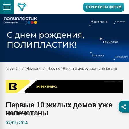
ПЕРЕЙТИ НА ФОРУМ
Продажа готового бизн
производство SPC лам
цикла
29.07.2026 ФРП помог 
заводу пластмасс" зах
ППЭ
Главная
Новости
Первые 10 жилых домов уже напечатаны
Помощь в подборе мат
Вакуум-формовочные 
ближайшее подмосковье
Подмосковье, Москва
28.07.2026 Автоматиза
Первые 10 жилых домов уже
первый план в перераб
пластмасс
напечатаны
28.07.2026 "Техноникол
07/05/2014
ситуацией на строител