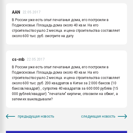
AAN
22.05.2017
В России уже есть опыт печатанья дома, его построили в
Подмосковье. Площадь дома около 40 кв.м. На его
строительство ушло 2 месяца. и цена строительства составляет
около 600 тыс. руб. смотрите на дату
cs-mb
22.05.2017
В России уже есть опыт печатанья дома, его построили в
Подмосковье. Площадь дома около 40 кв.м. На его
строительство ушло 2 месяца. и цена строительства составляет
около 600 тыс. руб. 200 квадратов в Китае за 2 000 баксов (10
баксов/квадрат) , супротив 40 квадратов за 600 000 рублёв (15
000 рублей/квадрат). "печатали" кирпичи, отвозили на обжиг, а
затем их выкладывали?
предыдущая новость
следующая новость