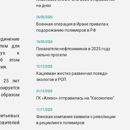
на днях
26/03/2026
Военная операция в Иране привела к
подорожанию полимеров в РФ
единение
16/03/2026
стем для
Показатели нефтехимиков в 2025 году
psys к
сильно просели
Об этом
ия.
12/12/2025
Кацевман жестко развенчал псевдо-
экологов и РОП
а 25 лет
зируется
01/12/2025
 образом
ГК «Алеко» отправилась на "Кассиопею"
11/11/2025
литьевых
Финская компания заявила о революции
овителей
в рециклинге полимеров