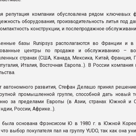
ая репутация компании обусловлена рядом ключевых ф
дежность оборудования, производительность литья под да
компактность конструкции, и послепродажное обслуживани
венные базы Runipsys располагаются во Франции и в 
рованные центры по продаже и обслуживанию – во
енных странах (США, Канада, Мексика, Китай, Франция, Г
тугалия, Италия, Восточная Европа...). В России компания
льства.
т автономного развития, Стефан Делашо принял решение
рупной промышленной группе, способной дать новый т
енно за пределами Европы (в Азии, странах Южной и 
ндии, России, Африке...).
 была основана Фрэнсисом Ю в 1980 г. в Южной Корее
 что выбор покупателя пал на группу YUDO, так как она ун