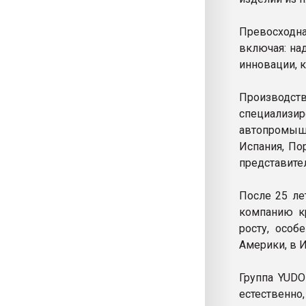
Превосходн
включая: на
инновации, 
Производст
специализи
автопромышл
Испания, Пор
представите
После 25 ле
компанию к
росту, особ
Америки, в И
Группа YUDO
естественно,