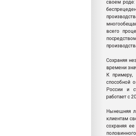
своем роде:
беспрецеде
производст
многообеща
всего проц
посредство
производств
Сохраняя не
времени зна
К примеру, 
способной о
России и с
работает с 20
Нынешняя ли
клиентам св
сохраняя ее
половинного