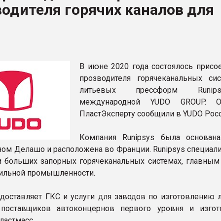
одителя горячих каналов для
ва ПЭТ
ФОРУМ
В июне 2020 года состоялось присо
прозводителя горячеканальных си
литьевых прессформ Runi
международной YUDO GROUP. 
ПластЭксперту сообщили в YUDO Росс
Компания Runipsys была основан
ном Делашо и расположена во Франции. Runipsys специали
и больших запорных горячеканальных системах, главным
ильной промышленности.
едоставляет ГКС и услуги для заводов по изготовлению 
 поставщиков автоконцернов первого уровня и изгот
ластмасс.