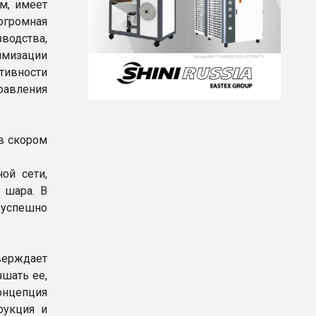
м, имеет
огромная
водства,
имизации
тивности
равления
 в скором
ой сети,
 шара. В
 успешно
верждает
шать ее,
онцепция
рукция и