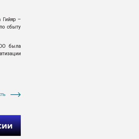
 Гийяр –
по сбыту
UDO была
атизации
сть