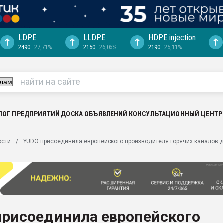
LDPE
LLDPE
HDPE injection
2490
27,71%
2150
26,05%
2190
25,11%
еса -
ината полного
"Ижевскому
ватить рынок
ЛОГ ПРЕДПРИЯТИЙ
ДОСКА ОБЪЯВЛЕНИЙ
КОНСУЛЬТАЦИОННЫЙ ЦЕНТР
ериала
машины:
ости
YUDO присоединила европейского производителя горячих каналов 
, с.-в.
ция выходит на
отке
ь" довольна
присоединила европейского
ьном рынке