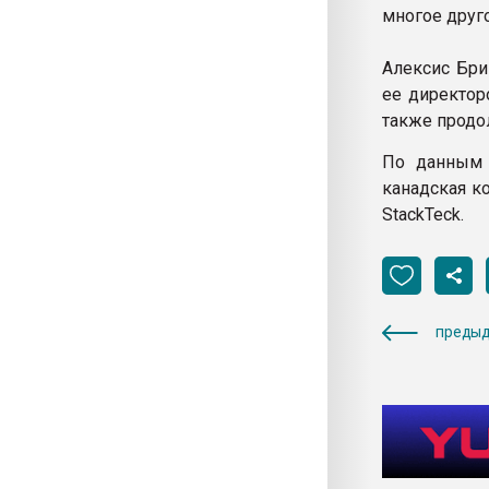
многое друго
Алексис Бри
ее директо
также продо
По данным 
канадская к
StackTeck.
предыд