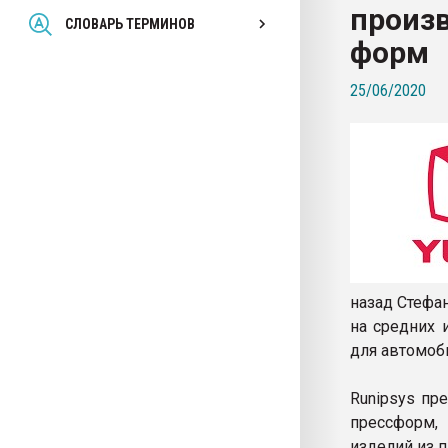
произв
Всё, что касается выду
СЛОВАРЬ ТЕРМИНОВ
бутылок
форм
25/06/2020
ПЕРЕЙТИ НА 
назад Стефа
на средних 
для автомоб
Runipsys пр
прессформ,
изделий из п