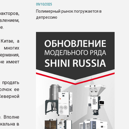
09/10/2025
Полимерный рынок погружается в
акторов,
депрессию
влением,
е.
Китае, а
 многих
ермания,
 не имеет
 продать
олчок ее
Северной
. Вполне
икальна в