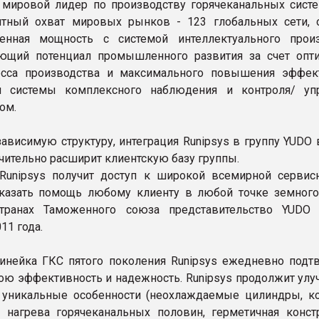
 мировой лидер по производству горячеканальных систе
нтный охват мировых рынков - 123 глобальных сети, 
венная мощность с системой интеллектуального произ
ющий потенциал промышленного развития за счет опт
есса производства и максимального повышения эффек
м системы комплексного наблюдения и контроля/ уп
ом.
зависимую структуру, интеграция Runipsys в группу YUDO
чительно расширит клиентскую базу группы.
Runipsys получит доступ к широкой всемирной сервисн
казать помощь любому клиенту в любой точке земного
транах Таможенного союза представительство YUDO
11 года.
нейка ГКС пятого поколения Runipsys ежедневно подт
ою эффективность и надежность. Runipsys продолжит улуч
 уникальные особенности (неохлаждаемые цилиндры, к
 нагрева горячеканальных половин, герметичная конст