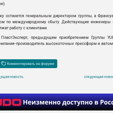
е).
ку останется генеральным директором группы, а Франсуа
ром по международному сбыту. Действующие инженеры 
лжат работу с клиентами.
ПластЭксперт, предыдущим приобретением Группы Y
омпания-производитель высокоточных прессформ и автом
ущая новость
следующая ново