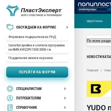
евро/тонна
Продажа готового бизн
ОБСУЖДАЕМ НА ФОРУМЕ
производство SPC лам
цикла
Формовка подкрылков из ПНД
29.07.2026 ФРП помог 
Села батарейка и слетела программа
заводу пластмасс" зах
на BMB KW22PI/1300 2006 г.в.
ППЭ
НОВОСТИ
КАТА
Поддельная смазка на рынке
Помощь в подборе мат
Вакуум-формовочные 
Главная
Нов
ПЕРЕЙТИ НА ФОРУМ
ближайшее подмосковье
Подмосковье, Москва
28.07.2026 Автоматиза
СПЕЦИАЛИСТАМ
первый план в перераб
пластмасс
ПОТРЕБИТЕЛЯМ
28.07.2026 "Техноникол
YUDO 
ситуацией на строител
СПРАВОЧНИК