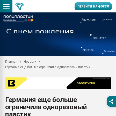
ПЕРЕЙТИ НА ФОРУМ
Продажа готового бизн
производство SPC лам
цикла
29.07.2026 ФРП помог 
заводу пластмасс" зах
ППЭ
Главная
Новости
Помощь в подборе мат
Германия еще больше ограничила одноразовый пластик
Вакуум-формовочные 
ближайшее подмосковье
Подмосковье, Москва
28.07.2026 Автоматиза
первый план в перераб
Германия еще больше
пластмасс
ограничила одноразовый
28.07.2026 "Техноникол
ситуацией на строител
пластик