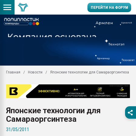
ПЕРЕЙТИ НА ФОРУМ
Продажа готового бизн
производство SPC лам
цикла
29.07.2026 ФРП помог 
заводу пластмасс" зах
ППЭ
Главная
Новости
Японские технологии для Самараоргсинтеза
Помощь в подборе мат
Вакуум-формовочные 
ближайшее подмосковье
Подмосковье, Москва
28.07.2026 Автоматиза
Японские технологии для
первый план в перераб
пластмасс
Самараоргсинтеза
28.07.2026 "Техноникол
31/05/2011
ситуацией на строител