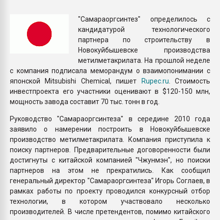
Всё, что касается выду
бутылок
"Самараоргсинтез" определилось с
кандидатурой технологического
партнера по строительству в
ПЕРЕЙТИ НА 
Новокуйбышевске производства
метилметакрилата. На прошлой неделе
с компания подписала меморандум о взаимопонимании с
японской Mitsubishi Chemical, пишет
Rupec.ru
. Стоимость
инвестпроекта его участники оценивают в $120-150 млн,
мощность завода составит 70 тыс. тонн в год.
Руководство "Самараоргсинтеза" в середине 2010 года
заявило о намерении построить в Новокуйбышевске
производство метилметакрилата. Компания приступила к
поиску партнеров. Предварительные договоренности были
достигнуты с китайской компанией "Чжунмэн", но поиски
партнеров на этом не прекратились. Как сообщил
генеральный директор "Самараоргсинтеза" Игорь Соглаев, в
рамках работы по проекту проводился конкурсный отбор
технологии, в котором участвовало несколько
производителей. В числе претендентов, помимо китайского