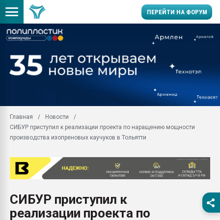
ПЕРЕЙТИ НА ФОРУМ
Продажа готового бизн
производство SPC лам
цикла
29.07.2026 ФРП помог 
заводу пластмасс" зах
ППЭ
Главная
Новости
Помощь в подборе мат
СИБУР приступил к реализации проекта по наращению мощности
Вакуум-формовочные 
производства изопреновых каучуков в Тольятти
ближайшее подмосковье
Подмосковье, Москва
28.07.2026 Автоматиза
первый план в перераб
пластмасс
СИБУР приступил к
28.07.2026 "Техноникол
реализации проекта по
ситуацией на строител