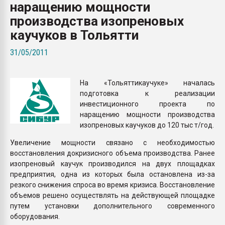
наращению мощности
Всё, что касается выду
бутылок
производства изопреновых
каучуков в Тольятти
ПЕРЕЙТИ НА 
31/05/2011
На «Тольяттикаучуке» началась
подготовка к реализации
инвестиционного проекта по
наращению мощности производства
изопреновых каучуков до 120 тыс т/год.
Увеличение мощности связано с необходимостью
восстановления докризисного объема производства. Ранее
изопреновый каучук производился на двух площадках
предприятия, одна из которых была остановлена из-за
резкого снижения спроса во время кризиса. Восстановление
объемов решено осуществлять на действующей площадке
путем установки дополнительного современного
оборудования.