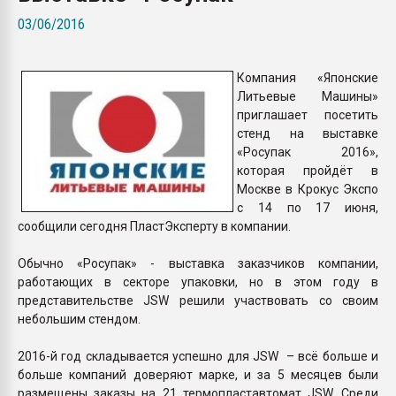
Всё, что касается выду
03/06/2016
бутылок
Компания «Японские
ПЕРЕЙТИ НА 
Литьевые Машины»
приглашает посетить
стенд на выставке
«Росупак 2016»,
которая пройдёт в
Москве в Крокус Экспо
с 14 по 17 июня,
сообщили сегодня ПластЭксперту в компании.
Обычно «Росупак» - выставка заказчиков компании,
работающих в секторе упаковки, но в этом году в
представительстве JSW решили участвовать со своим
небольшим стендом.
2016-й год складывается успешно для JSW – всё больше и
больше компаний доверяют марке, и за 5 месяцев были
размещены заказы на 21 термопластавтомат JSW. Среди