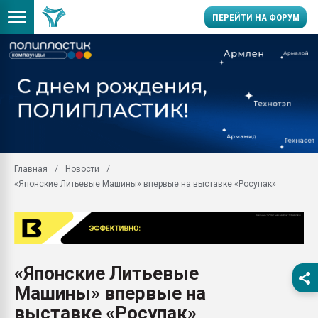
ПЕРЕЙТИ НА ФОРУМ
Продажа готового бизн
производство SPC лам
цикла
29.07.2026 ФРП помог 
заводу пластмасс" зах
ППЭ
Главная
Новости
Помощь в подборе мат
«Японские Литьевые Машины» впервые на выставке «Росупак»
Вакуум-формовочные 
ближайшее подмосковье
Подмосковье, Москва
28.07.2026 Автоматиза
первый план в перераб
«Японские Литьевые
пластмасс
Машины» впервые на
28.07.2026 "Техноникол
ситуацией на строител
выставке «Росупак»