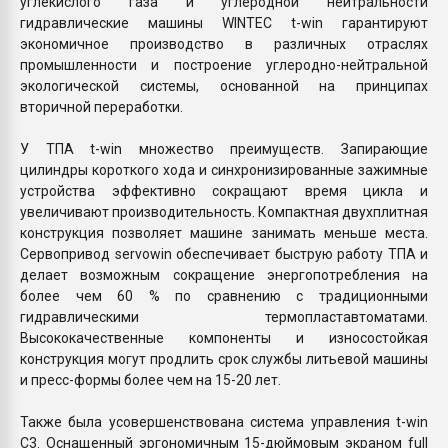
углекислого газа и углеродной нейтральности
гидравлические машины WINTEC t-win гарантируют
экономичное производство в различных отраслях
промышленности и построение углеродно-нейтральной
экологической системы, основанной на принципах
вторичной переработки.
У ТПА t-win множество преимуществ. Запирающие
цилиндры короткого хода и синхронизированные зажимные
устройства эффективно сокращают время цикла и
увеличивают производительность. Компактная двухплитная
конструкция позволяет машине занимать меньше места.
Сервопривод servowin обеспечивает быструю работу ТПА и
делает возможным сокращение энергопотребления на
более чем 60 % по сравнению с традиционными
гидравлическими термопластавтоматами.
Высококачественные компоненты и износостойкая
конструкция могут продлить срок службы литьевой машины
и пресс-формы более чем на 15-20 лет.
Также была усовершенствована система управления t-win
C3. Оснащенный эргономичным 15-дюймовым экраном full