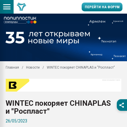
ПЕРЕЙТИ НА ФОРУМ
Продажа готового бизн
производство SPC лам
цикла
29.07.2026 ФРП помог 
заводу пластмасс" зах
ППЭ
Главная
Новости
WINTEC покоряет CHINAPLAS и "Роспласт"
Помощь в подборе мат
Вакуум-формовочные 
ближайшее подмосковье
Подмосковье, Москва
28.07.2026 Автоматиза
WINTEC покоряет CHINAPLAS
первый план в перераб
пластмасс
и "Роспласт"
28.07.2026 "Техноникол
26/05/2023
ситуацией на строител