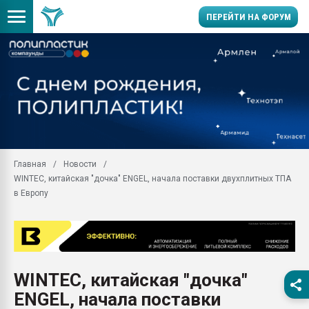
ПЕРЕЙТИ НА ФОРУМ
Продажа готового бизн
производство SPC лам
цикла
29.07.2026 ФРП помог 
заводу пластмасс" зах
ППЭ
Главная
Новости
Помощь в подборе мат
WINTEC, китайская "дочка" ENGEL, начала поставки двухплитных ТПА
Вакуум-формовочные 
в Европу
ближайшее подмосковье
Подмосковье, Москва
28.07.2026 Автоматиза
первый план в перераб
пластмасс
WINTEC, китайская "дочка"
28.07.2026 "Техноникол
ENGEL, начала поставки
ситуацией на строител