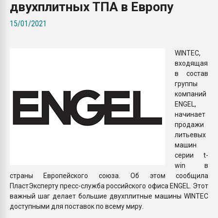
двухплитных ТПА в Европу
Всё, что касается выду
бутылок
15/01/2021
ПЕРЕЙТИ НА 
WINTEC,
входящая
в состав
группы
компаний
ENGEL,
начинает
продажи
литьевых
машин
серии t-
win в
страны Европейского союза. Об этом сообщила
ПластЭксперту пресс-служба российского офиса ENGEL. Этот
важный шаг делает большие двухплитные машины WINTEC
доступными для поставок по всему миру.