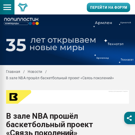
ПЕРЕЙТИ НА ФОРУМ
Продажа готового бизн
производство SPC лам
цикла
29.07.2026 ФРП помог 
заводу пластмасс" зах
ППЭ
Главная
Новости
Помощь в подборе мат
В зале NBA прошёл баскетбольный проект «Связь поколений»
Вакуум-формовочные 
ближайшее подмосковье
Подмосковье, Москва
28.07.2026 Автоматиза
первый план в перераб
В зале NBA прошёл
пластмасс
баскетбольный проект
28.07.2026 "Техноникол
ситуацией на строител
«Связь поколений»