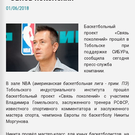
Всё, что касается выду
01/06/2018
бутылок
Баскетбольный
ПЕРЕЙТИ НА 
проект «Связь
поколений» прошёл в
Тобольске при
поддержке СИБУРа,
сообщила сегодня
пресс-служба
компании.
В зале NBA (
американская баскетбольная лига - прим. ПЭ
)
Тобольского индустриального института прошёл
баскетбольный проект «Связь поколений» с участием
Владимира Гомельского, заслуженного тренера РСФСР,
известного спортивного комментатора и заслуженного
мастера спорта, чемпиона Европы по баскетболу Никиты
Моргунова.
Никита провёл мастер-класс для юных баскетболистов, на