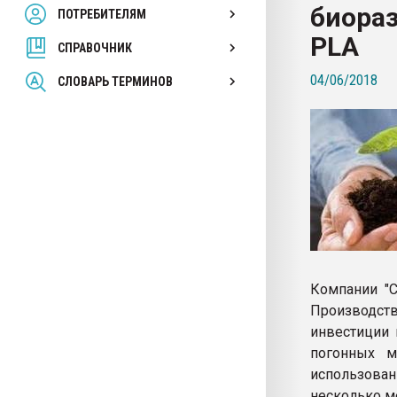
биора
ПОТРЕБИТЕЛЯМ
Armaloy PC/ABS-1IM че
PLA
СПРАВОЧНИК
ПЕРЕЙТИ НА 
04/06/2018
СЛОВАРЬ ТЕРМИНОВ
Компании "С
Производств
инвестиции 
погонных м
использовани
несколько м