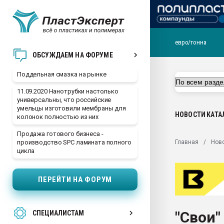
евро/тонна
Помощь в подборе мат
ОБСУЖДАЕМ НА ФОРУМЕ
Вакуум-формовочные 
Поддельная смазка на рынке
ближайшее подмосковье
Подмосковье, Москва
11.09.2020 Нанотрубки настолько
универсальны, что российские
28.07.2026 Автоматиза
умельцы изготовили мембраны для
первый план в перераб
НОВОСТИ
КАТА
колонок полностью из них
пластмасс
Продажа готового бизнеса -
28.07.2026 "Техноникол
Главная
Нов
производство SPC ламината полного
ситуацией на строител
цикла
Всё, что касается выду
бутылок
ПЕРЕЙТИ НА ФОРУМ
Материал поверхности 
вакуумного формовани
"Свои"
СПЕЦИАЛИСТАМ
Продам отходы Компо
поликарбоната и АБС-п