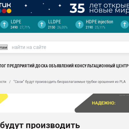
LDPE
LLDPE
HDPE injection
2490
27,71%
2150
26,05%
2190
25,11%
ериала
машины:
, с.-в.
ция выходит на
отке
ЛОГ ПРЕДПРИЯТИЙ
ДОСКА ОБЪЯВЛЕНИЙ
КОНСУЛЬТАЦИОННЫЙ ЦЕНТР
ь" довольна
ости
"Свои" будут производить биоразлагаемые трубки орошения из PLA
ьном рынке
ва ПЭТ
пуансона для
я
 будут производить
зиция
ластика