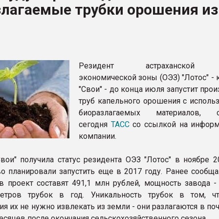
злагаемые трубки орошения из
рный цвет
ФОРУМ
Резидент астраханской 
экономической зоны (ОЭЗ) "Лотос" -
"Свои" - до конца июля запустит про
труб капельного орошения с исполь
биоразлагаемых материалов, с
сегодня
ТАСС
со ссылкой на инфор
компании.
вои" получила статус резидента ОЭЗ "Лотос" в ноябре 20
о планировали запустить еще в 2017 году. Ранее сообщал
в проект составят 491,1 млн рублей, мощность завода -
етров трубок в год. Уникальность трубок в том, ч
я их не нужно извлекать из земли - они разлагаются в по
есяцев после окончания сельскохозяйственного сезона.