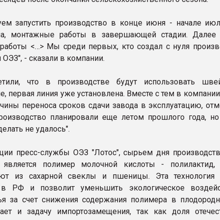
ем запустить производство в конце июня - начале июл
на, монтажные работы в завершающей стадии. Далее 
работы <…> Мы среди первых, кто создал с нуля произв
 ОЭЗ", - сказали в компании.
тили, что в производстве будут использовать шве
, первая линия уже установлена. Вместе с тем в компании
ичины переноса сроков сдачи завода в эксплуатацию, отм
производство планировали еще летом прошлого года, но
делать не удалось".
ии пресс-службы ОЭЗ "Лотос", сырьем дня производств
 является полимер молочной кислоты - полилактид,
ют из сахарной свеклы и пшеницы. Эта технология 
 в РФ и позволит уменьшить экологическое воздей
ья за счет снижения содержания полимера в плодородн
ает и задачу импортозамещения, так как доля отечес