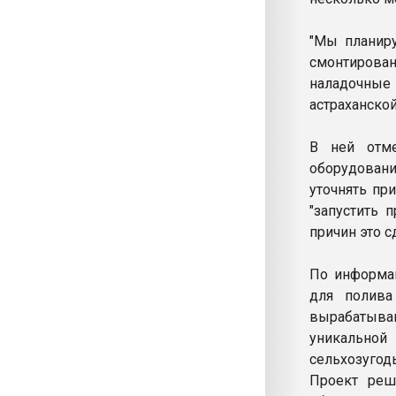
"Мы планиру
смонтирова
наладочные 
астраханской
В ней отме
оборудование
уточнять пр
"запустить 
причин это с
По информац
для полива
вырабатыва
уникальной
сельхозугод
Проект реш