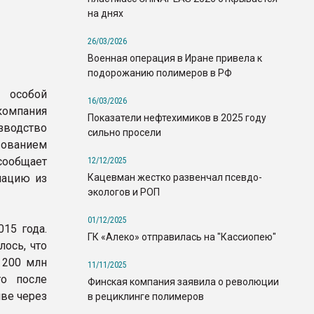
на днях
26/03/2026
Военная операция в Иране привела к
подорожанию полимеров в РФ
особой
16/03/2026
 компания
Показатели нефтехимиков в 2025 году
изводство
сильно просели
зованием
ообщает
12/12/2025
Кацевман жестко развенчал псевдо-
мацию из
экологов и РОП
01/12/2025
15 года.
ГК «Алеко» отправилась на "Кассиопею"
ось, что
 200 млн
11/11/2025
то после
Финская компания заявила о революции
чве через
в рециклинге полимеров