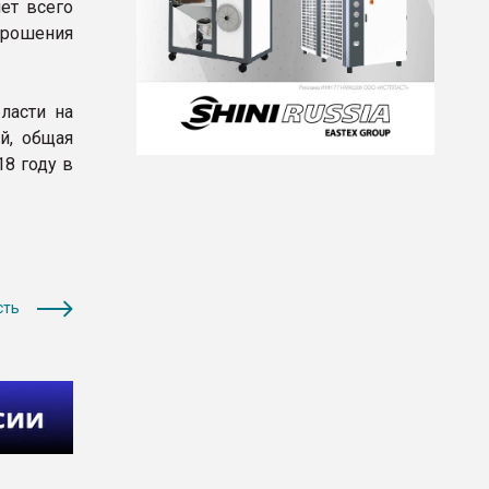
ет всего
орошения
ласти на
й, общая
18 году в
сть