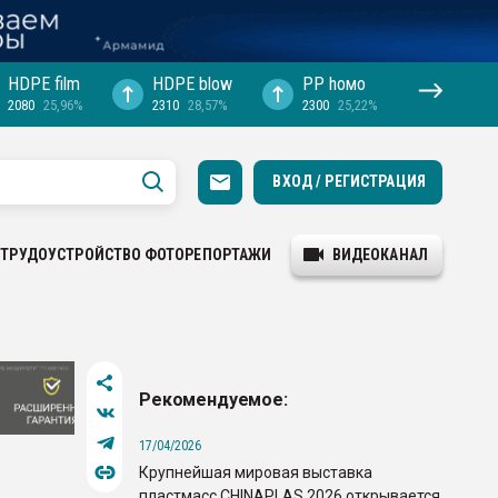
HDPE film
HDPE blow
PP hомо
2080
25,96%
2310
28,57%
2300
25,22%
ВХОД / РЕГИСТРАЦИЯ
ТРУДОУСТРОЙСТВО
ФОТОРЕПОРТАЖИ
ВИДЕОКАНАЛ
Рекомендуемое:
17/04/2026
Крупнейшая мировая выставка
пластмасс CHINAPLAS 2026 открывается