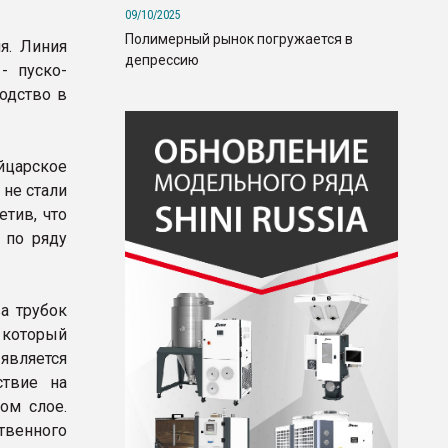
09/10/2025
Полимерный рынок погружается в
я. Линия
депрессию
- пуско-
одство в
йцарское
 не стали
етив, что
 по ряду
а трубок
 который
является
ствие на
ом слое.
твенного