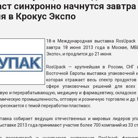
ст синхронно начнутся завтра
ва ПЭТ
я в Крокус Экспо
ФОРУМ
18-я Международная выставка RosUpack 
завтра 18 июня 2013 года в Москве, МВ
Экспо», и продлится до 21 июня.
RosUpack — крупнейшая в России, СНГ 
Восточной Европы выставка упаковочной и
которая отражает весь спектр продуктов 
сфере упаковочных решений для всех 
вую и перерабатывающую, медицину и фармацевтику, складское 
химическую промышленность, оптовую и розничную торговлю и др.
ересекается с темой переработки пластмасс.
тавка собирает ведущих отечественных и мировых лидеров уп
выставке 2013 года принимают участие более 700 компаний из 33 с