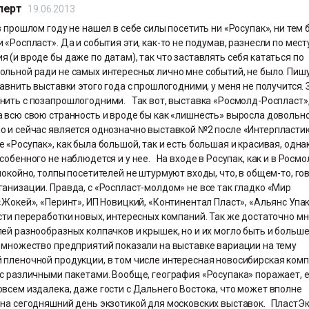
перт
19.06.2013
в прошлом году не нашел в себе силы посетить ни «Росупак», ни тем 
 «Роспласт». Да и события эти, как-то не подумав, разнесли по мест
 (и вроде бы даже по датам), так что заставлять себя кататься по
льной ради не самых интересных лично мне событий, не было. Пишу
равнить выставки этого года с прошлогодними, у меня не получится. 
нить с позапрошлогодними. Так вот, выставка «Росмолд-Роспласт»
а всю свою странность и вроде бы как «лишнесть» выросла довольн
о и сейчас является однозначно выставкой №2 после «Интерпластик
 «Росупак», как была большой, так и есть большая и красивая, одна
собенного не наблюдется и у нее. На входе в Росупак, как и в Росмо
покойно, толпы посетителей не штурмуют входы, что, в общем-то, го
анизации. Правда, с «Роспласт-молдом» не все так гладко «Мир
«Жокей», «Перинт», ИП Новицкий, «Континентал Пласт», «Альянс Упак
сти переработки новых, интересных компаний. Так же достаточно м
ей разнообразных колпачков и крышек, но и их могло быть и больш
, множество предприятий показали на выставке вариации на тему
 пленочной продукции, в том числе интересная новосибирская ком
 с различными пакетами. Вообще, география «Росупака» поражает, 
всем издалека, даже гости с Дальнего Востока, что может вполне
 на сегодняшний день экзотикой для московских выставок. ПластЭ