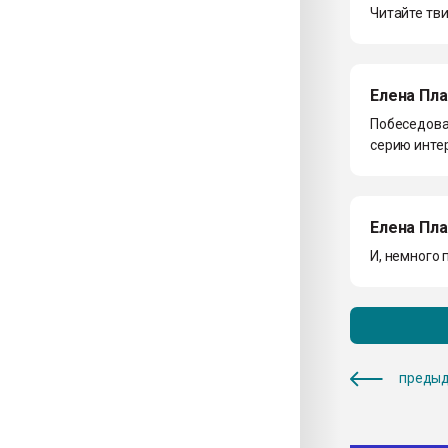
Читайте тви
Елена Пл
Побеседова
серию интер
Елена Пл
И, немного
предыд