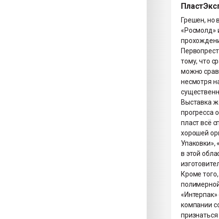
ПластЭкс
Грешен, но 
«Росмолд» и
прохождения
Первопресто
тому, что с
можно срав
несмотря н
существенн
Выставка же
прогресса о
пласт всё с
хорошей орг
Упаковки», 
в этой обла
изготовител
Кроме того
полимерной
«Интерпак»
компании со
признаться