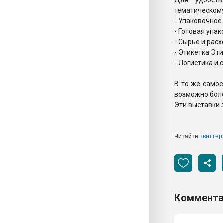
Для удобств
тематическому
- Упаковочно
- Готовая упа
- Сырье и рас
- Этикетка Эт
- Логистика и 
В то же самое
возможно боле
Эти выставки з
Читайте
твиттер
Коммента