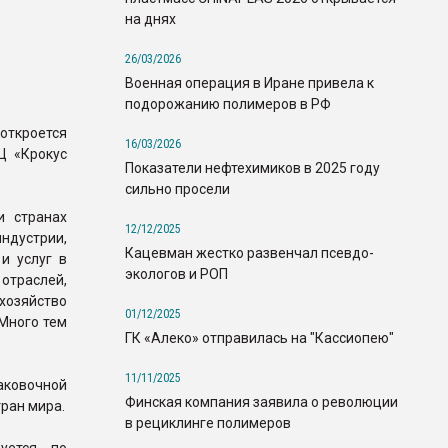
на днях
26/03/2026
Военная операция в Иране привела к
подорожанию полимеров в РФ
откроется
16/03/2026
Ц «Крокус
Показатели нефтехимиков в 2025 году
сильно просели
и странах
12/12/2025
ндустрии,
Кацевман жестко развенчал псевдо-
и услуг в
экологов и РОП
отраслей,
хозяйство
01/12/2025
 Много тем
ГК «Алеко» отправилась на "Кассиопею"
11/11/2025
аковочной
Финская компания заявила о революции
тран мира.
в рециклинге полимеров