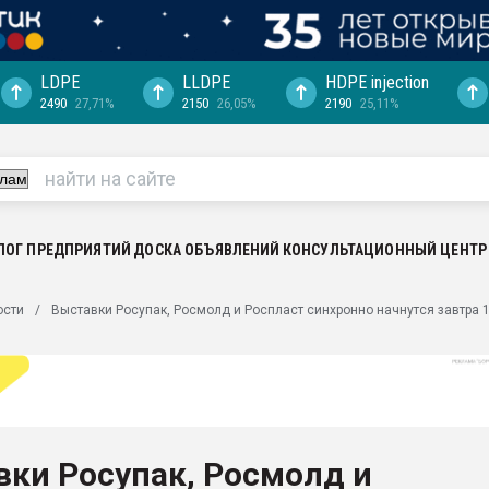
LDPE
LLDPE
HDPE injection
2490
27,71%
2150
26,05%
2190
25,11%
еса -
ината полного
"Ижевскому
ватить рынок
ЛОГ ПРЕДПРИЯТИЙ
ДОСКА ОБЪЯВЛЕНИЙ
КОНСУЛЬТАЦИОННЫЙ ЦЕНТР
ериала
машины:
ости
Выставки Росупак, Росмолд и Роспласт синхронно начнутся завтра 
, с.-в.
ция выходит на
отке
ь" довольна
ки Росупак, Росмолд и
ьном рынке