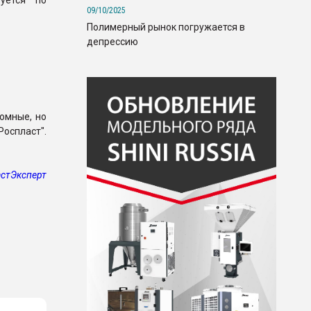
уется по
09/10/2025
Полимерный рынок погружается в
депрессию
ромные, но
Роспласт".
стЭксперт