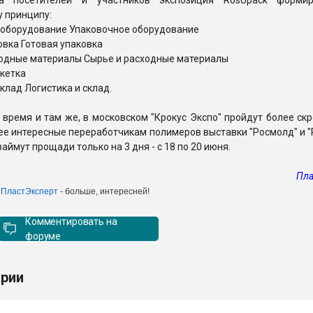
а посетителей и участников экспозиция RosUpack формир
 принципу:
е оборудование Упаковочное оборудование
ковка Готовая упаковка
ходные материалы Сырье и расходные материалы
икетка
склад Логистика и склад.
 время и там же, в московском "Крокус Экспо" пройдут более ск
е интересные переработчикам полимеров выставки "Росмолд" и "
аймут прощади только на 3 дня - с 18 по 20 июня.
Пла
 ПластЭксперт
- больше, интересней!
Комментировать на
форуме
рии