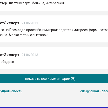
ттер ПластЭксперт - больше, интересней!
астЭксперт
21.06.2013
ла на Росмолде с российскими производителями пресс-форм - гото
вью. А пока фотки с выставок:
астЭксперт
21.06.2013
 пободрее
показать все комментарии (9)
ущая новость
следующая ново