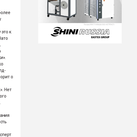
более
у
 это к
Зато
,
о
и».
ко
лд-
ворит о
». Нет
ного
е.
пания
есть
ксперт