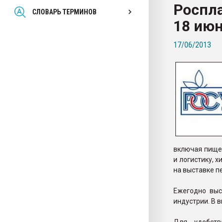
Роспла
Всё, что касается выду
СЛОВАРЬ ТЕРМИНОВ
бутылок
18 июн
17/06/2013
ПЕРЕЙТИ НА 
включая пище
и логистику, 
на выставке п
Ежегодно выс
индустрии. В 