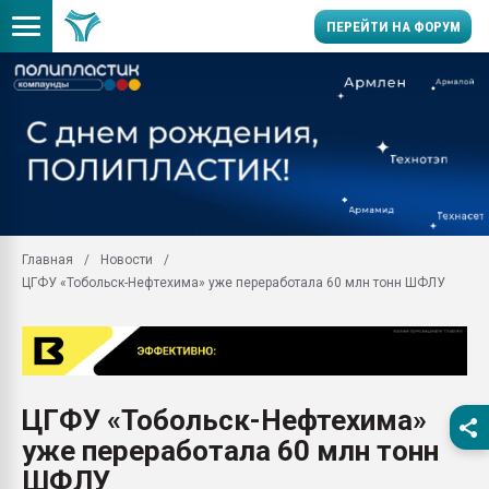
ПЕРЕЙТИ НА ФОРУМ
Помощь в подборе мат
Вакуум-формовочные 
ближайшее подмосковье
Подмосковье, Москва
28.07.2026 Автоматиза
первый план в перераб
Главная
Новости
пластмасс
ЦГФУ «Тобольск-Нефтехима» уже переработала 60 млн тонн ШФЛУ
28.07.2026 "Техноникол
ситуацией на строител
Всё, что касается выду
бутылок
ЦГФУ «Тобольск-Нефтехима»
Материал поверхности 
вакуумного формовани
уже переработала 60 млн тонн
Продам отходы Компо
ШФЛУ
поликарбоната и АБС-п