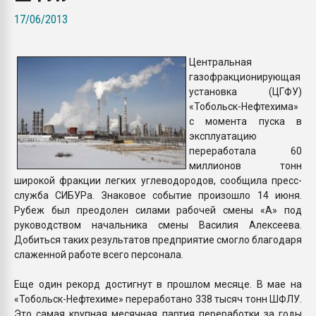
Armaloy PC/ABS-1IM че
17/06/2013
ПЕРЕЙТИ НА 
Центральная
газофракционирующая
установка (ЦГФУ)
«Тобольск-Нефтехима»
с момента пуска в
эксплуатацию
переработала 60
миллионов тонн
широкой фракции легких углеводородов, сообщила пресс-
служба СИБУРа. Знаковое событие произошло 14 июня.
Рубеж был преодолен силами рабочей смены «А» под
руководством начальника смены Василия Алексеева.
Добиться таких результатов предприятие смогло благодаря
слаженной работе всего персонала.
Еще один рекорд достигнут в прошлом месяце. В мае на
«Тобольск-Нефтехиме» переработано 338 тысяч тонн ШФЛУ.
Это самая крупная месячная партия переработки за годы