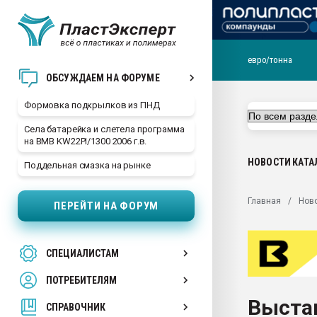
евро/тонна
Продажа готового бизн
ОБСУЖДАЕМ НА ФОРУМЕ
производство SPC лам
цикла
Формовка подкрылков из ПНД
29.07.2026 ФРП помог 
Села батарейка и слетела программа
заводу пластмасс" зах
на BMB KW22PI/1300 2006 г.в.
ППЭ
НОВОСТИ
КАТА
Поддельная смазка на рынке
Помощь в подборе мат
Вакуум-формовочные 
Главная
Нов
ПЕРЕЙТИ НА ФОРУМ
ближайшее подмосковье
Подмосковье, Москва
28.07.2026 Автоматиза
СПЕЦИАЛИСТАМ
первый план в перераб
пластмасс
ПОТРЕБИТЕЛЯМ
28.07.2026 "Техноникол
Выста
ситуацией на строител
СПРАВОЧНИК