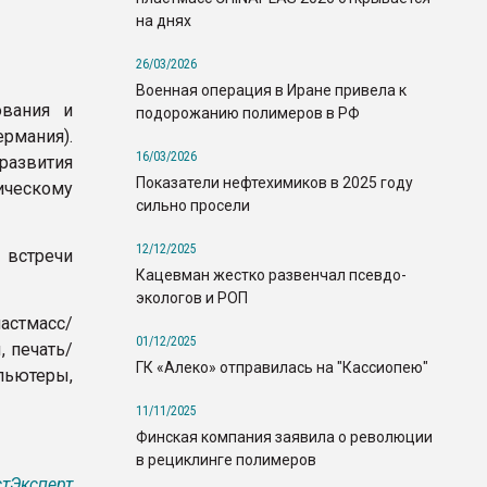
на днях
26/03/2026
Военная операция в Иране привела к
ования и
подорожанию полимеров в РФ
ермания).
16/03/2026
азвития
Показатели нефтехимиков в 2025 году
ическому
сильно просели
12/12/2025
 встречи
Кацевман жестко развенчал псевдо-
экологов и РОП
астмасс/
01/12/2025
 печать/
ГК «Алеко» отправилась на "Кассиопею"
пьютеры,
11/11/2025
Финская компания заявила о революции
в рециклинге полимеров
тЭксперт