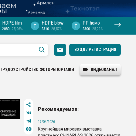
HDPE film
HDPE blow
PP hомо
2080
25,96%
2310
28,57%
2300
25,22%
ВХОД / РЕГИСТРАЦИЯ
ТРУДОУСТРОЙСТВО
ФОТОРЕПОРТАЖИ
ВИДЕОКАНАЛ
Рекомендуемое:
17/04/2026
Крупнейшая мировая выставка
пластмасс CHINAPLAS 2026 открывается