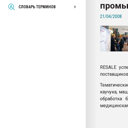
промы
Всё, что касается выду
СЛОВАРЬ ТЕРМИНОВ
бутылок
21/04/2008
ПЕРЕЙТИ НА 
RESALE успе
поставщиков
Тематически
каучука, ма
обработка б
медицинская