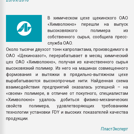
Всё, что касается выду
бутылок
В химическом цехе щекинского ОАО
«Химволокно» перешли на выпуск
ПЕРЕЙТИ НА 
высоковязкого полимера из
собственного сырья, сообщила пресс-
служба ОАО.
Около тысячи двухсот тонн капролактама, производимого в
ОАО «Щекиноазот», перерабатывает в месяц химический
цех ОАО «Химволокно», получая из качественного сырья
высоковязкий полимер. Из него на машинах совмещенного
формования и вытяжки в прядильно-вытяжном цехе
вырабатываются высокопрочные нити. Найденная схема
взаимодействия предприятий оказалась успешной – на
«своем» полимере, в отличие от покупного, специалистам
«Химволокно» удалось добиться физико-механических
свойств полимера, удовлетворяющих требованиям
технологии установки FDY и высоких показателей качества
продукции.
ПластЭксперт