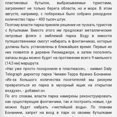
пластиковых бутылок, выбрасываемых туристами,
загрязняют не только берега области, но и море. В этом
августе, например, с побережья было собрано рекордное
количество тары – 400 тысяч штук.
Поэтому власти парка приняли решение не пускать туристов
с бутылками. Вместо этого им предложат металлические
литровые фляги с эмблемой парка. Воду в емкости
путешественники смогут набирать в фонтанчиках, которые
должны быть установлены в ближайшее время. Первые из
них появятся в деревне Риомаджоре, а затем пополнять
запасы воды можно будет на протяжении всего 9-мильного
(14,5 км) маршрута.
«Нас уже просто похоронили в пластмассе», - заявил Daily
Telegraph директор парка Чинкве-Терра Франко Бонанини.
«Из-за большого количества посетителей мы рискуем
превратиться из парка в мусорный ящик на открытом
воздухе», - добавил он.
По его словам, власти парка намерены реконструировать
как существующие фонтанчики, так и построить новые, где
можно будет набрать «чистейшей воды». По планам
Бонанини, запрет на вход в парк со своими бутылками