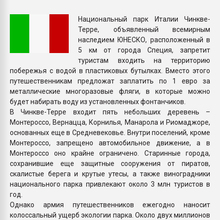
Всё, что касается выду
бутылок
Национальный парк Италии Чинкве-
Терре, объявленный всемирным
наследием ЮНЕСКО, расположенный в
ПЕРЕЙТИ НА 
5 км от города Специя, запретит
туристам входить на территорию
побережья с водой в пластиковых бутылках. Вместо этого
путешественникам предложат заплатить по 1 евро за
металлические многоразовые фляги, в которые можно
будет набирать воду из установленных фонтанчиков.
В Чинкве-Терре входит пять небольших деревень –
Монтероссо, Вернацца, Корнилья, Манарола и Риомаджоре,
основанных еще в Средневековье. Внутри поселений, кроме
Монтероссо, запрещено автомобильное движение, а в
Монтероссо оно крайне ограничено. Старинные города,
сохранившие еще защитные сооружения от пиратов,
скалистые берега и крутые утесы, а также виноградники
национального парка привлекают около 3 млн туристов в
год.
Однако армия путешественников ежегодно наносит
колоссальный ущерб экологии парка. Около двух миллионов