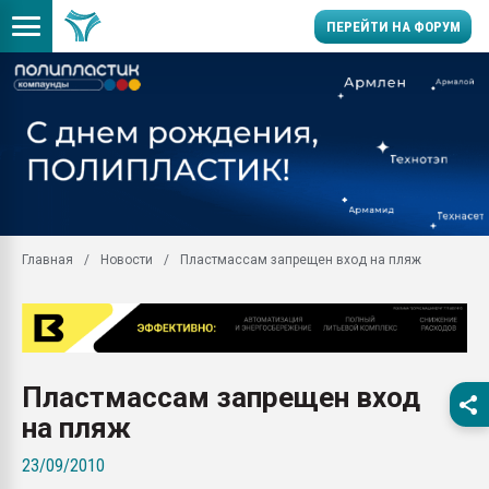
ПЕРЕЙТИ НА ФОРУМ
Продажа готового бизн
производство SPC лам
цикла
29.07.2026 ФРП помог 
заводу пластмасс" зах
ППЭ
Главная
Новости
Пластмассам запрещен вход на пляж
Помощь в подборе мат
Вакуум-формовочные 
ближайшее подмосковье
Подмосковье, Москва
28.07.2026 Автоматиза
Пластмассам запрещен вход
первый план в перераб
пластмасс
на пляж
28.07.2026 "Техноникол
23/09/2010
ситуацией на строител