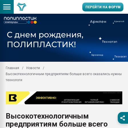
ПЕРЕЙТИ НА ФОРУМ
Продажа готового бизн
производство SPC лам
цикла
29.07.2026 ФРП помог 
заводу пластмасс" зах
ППЭ
Главная
Новости
Помощь в подборе мат
Высокотехнологичным предприятиям больше всего оказались нужны
Вакуум-формовочные 
технологи
ближайшее подмосковье
Подмосковье, Москва
28.07.2026 Автоматиза
первый план в перераб
пластмасс
Высокотехнологичным
28.07.2026 "Техноникол
предприятиям больше всего
ситуацией на строител