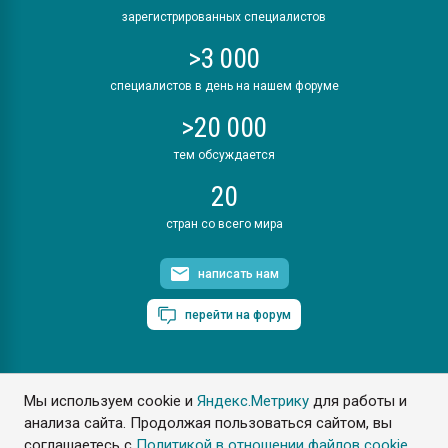
зарегистрированных специалистов
>3 000
специалистов в день на нашем форуме
>20 000
тем обсуждается
20
стран со всего мира
написать нам
перейти на форум
Мы используем cookie и
Яндекс.Метрику
для работы и
ПластЭксперт © 2006. Все права защищены
анализа сайта. Продолжая пользоваться сайтом, вы
Разрешается копирование материалов сайта с обязательной
ссылкой на www.e-plastic.ru
соглашаетесь с
Политикой в отношении файлов cookie
.