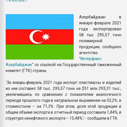
Всё, что касается выду
бутылок
Азербайджан в
январе-феврале 2021
ПЕРЕЙТИ НА 
года экспортировал
58 тыс. 295,57 тонн
полимерной
продукции, сообщило
агентство
"
Интерфакс-
Азербайджан
" со ссылкой на Государственный таможенный
комитет (ГТК) страны.
"За январь-февраль 2021 года экспорт пластмассы и изделий
из нее составил 58 тыс. 295,57 тонн на $51 млн 293,31 тыс.,
увеличившись по сравнению с показателем аналогичного
периода прошлого года в натуральном выражении на 53,2%, в
стоимостном – на 71,3%. При этом, доля этой продукции в
общем объеме экспорта в отчетный период составила 1,84%, в
структуре ненефтяного экспорта – 15,48%",
- сообщили в ГТК.