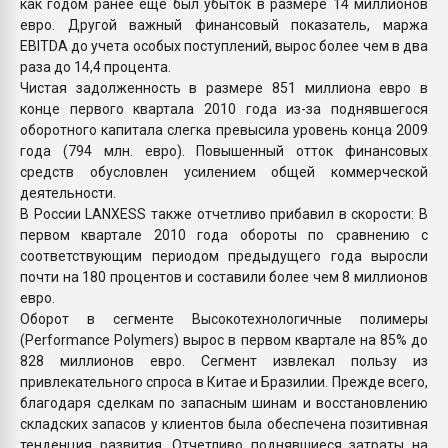
как годом ранее еще был убыток в размере 14 миллионов
евро. Другой важный финансовый показатель, маржа
EBITDA до учета особых поступлений, вырос более чем в два
раза до 14,4 процента.
Чистая задолженность в размере 851 миллиона евро в
конце первого квартала 2010 года из-за поднявшегося
оборотного капитала слегка превысила уровень конца 2009
года (794 млн. евро). Повышенный отток финансовых
средств обусловлен усилением общей коммерческой
деятельности.
В России LANXESS также отчетливо прибавил в скорости: В
первом квартале 2010 года обороты по сравнению с
соответствующим периодом предыдущего года выросли
почти на 180 процентов и составили более чем 8 миллионов
евро.
Оборот в сегменте Высокотехнологичные полимеры
(Performance Polymers) вырос в первом квартале на 85% до
828 миллионов евро. Сегмент извлекал пользу из
привлекательного спроса в Китае и Бразилии. Прежде всего,
благодаря сделкам по запасным шинам и восстановлению
складских запасов у клиентов была обеспечена позитивная
тенденция развития. Отчетливо поднявшиеся затраты на