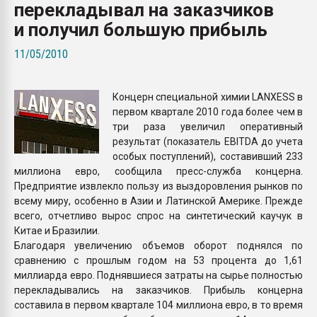
перекладывал на заказчиков
Всё, что касается выду
бутылок
и получил большую прибыль
11/05/2010
ПЕРЕЙТИ НА 
Концерн специальной химии LANXESS в
первом квартале 2010 года более чем в
три раза увеличил оперативный
результат (показатель EBITDA до учета
особых поступлений), составивший 233
миллиона евро, сообщила пресс-служба концерна.
Предприятие извлекло пользу из выздоровления рынков по
всему миру, особенно в Азии и Латинской Америке. Прежде
всего, отчетливо вырос спрос на синтетический каучук в
Китае и Бразилии.
Благодаря увеличению объемов оборот поднялся по
сравнению с прошлым годом на 53 процента до 1,61
миллиарда евро. Поднявшиеся затраты на сырье полностью
перекладывались на заказчиков. Прибыль концерна
составила в первом квартале 104 миллиона евро, в то время