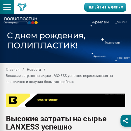
ПЕРЕЙТИ НА ФОРУМ
Продажа готового бизн
производство SPC лам
цикла
29.07.2026 ФРП помог 
заводу пластмасс" зах
ППЭ
Главная
Новости
Помощь в подборе мат
Высокие затраты на сырье LANXESS успешно перекладывал на
Вакуум-формовочные 
заказчиков и получил большую прибыль
ближайшее подмосковье
Подмосковье, Москва
28.07.2026 Автоматиза
первый план в перераб
пластмасс
Высокие затраты на сырье
28.07.2026 "Техноникол
LANXESS успешно
ситуацией на строител