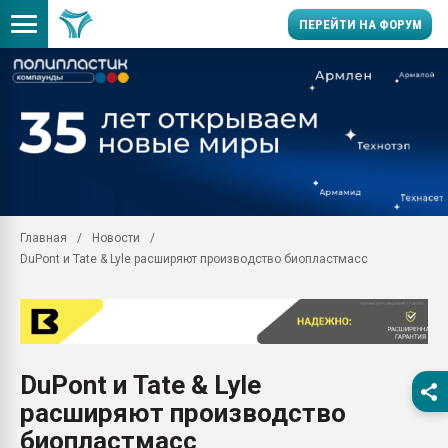
ПЕРЕЙТИ НА ФОРУМ
28.07.2026 Автоматиза
первый план в перераб
пластмасс
28.07.2026 "Техноникол
ситуацией на строител
Всё, что касается выду
Главная
Новости
бутылок
DuPont и Tate & Lyle расширяют производство биопластмасс
Материал поверхности 
вакуумного формовани
Продам отходы Компо
поликарбоната и АБС-п
Armaloy PC/ABS-1IM че
DuPont и Tate & Lyle
26.07.2022 "Сибирский т
расширяют производство
намного дороже
биопластмасс
Профильная литератур