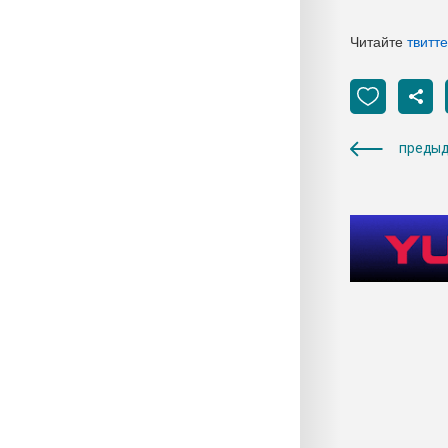
Читайте
твитт
предыд