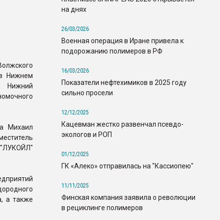
на днях
26/03/2026
Военная операция в Иране привела к
подорожанию полимеров в РФ
жского
16/03/2026
 в Нижнем
Показатели нефтехимиков в 2025 году
А Нижний
сильно просели
номочного
12/12/2025
Кацевман жестко развенчал псевдо-
та Михаил
экологов и РОП
меститель
 "ЛУКОЙЛ"
01/12/2025
ГК «Алеко» отправилась на "Кассиопею"
едприятий
11/11/2025
дородного
Финская компания заявила о революции
, а также
в рециклинге полимеров