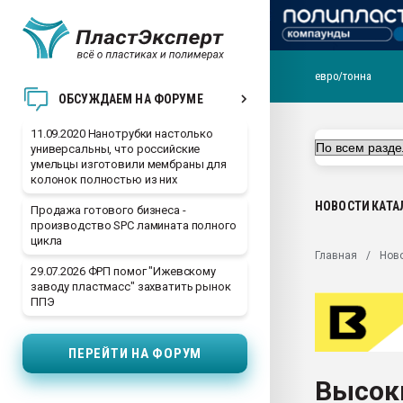
евро/тонна
Вакуум-формовочные 
ОБСУЖДАЕМ НА ФОРУМЕ
ближайшее подмосковье
Подмосковье, Москва
11.09.2020 Нанотрубки настолько
универсальны, что российские
28.07.2026 Автоматиза
умельцы изготовили мембраны для
первый план в перераб
колонок полностью из них
пластмасс
НОВОСТИ
КАТА
Продажа готового бизнеса -
28.07.2026 "Техноникол
производство SPC ламината полного
ситуацией на строител
цикла
Главная
Нов
Всё, что касается выду
29.07.2026 ФРП помог "Ижевскому
бутылок
заводу пластмасс" захватить рынок
ППЭ
Материал поверхности 
вакуумного формовани
ПЕРЕЙТИ НА ФОРУМ
Продам отходы Компо
поликарбоната и АБС-п
Высоки
Armaloy PC/ABS-1IM че