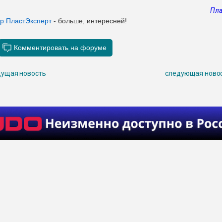
Пла
ер ПластЭксперт
- больше, интересней!
ущая новость
следующая ново