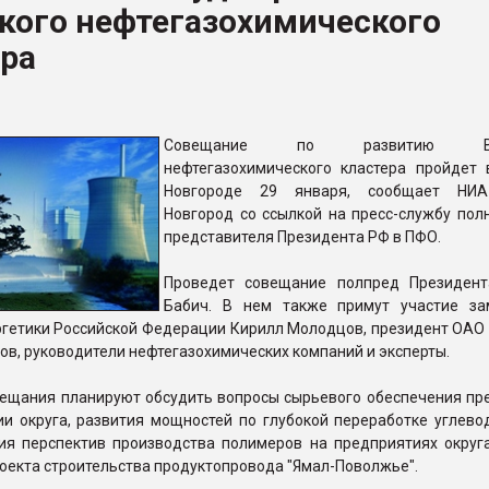
кого нефтегазохимического
итан" стал
ера
ФОРУМ
Совещание по развитию Вол
нефтегазохимического кластера пройдет
Новгороде 29 января, сообщает НИ
Новгород со ссылкой на пресс-службу пол
представителя Президента РФ в ПФО.
Проведет совещание полпред Президен
Бабич. В нем также примут участие за
ргетики Российской Федерации Кирилл Молодцов, президент ОАО
ов, руководители нефтегазохимических компаний и эксперты.
вещания планируют обсудить вопросы сырьевого обеспечения пр
ии округа, развития мощностей по глубокой переработке углево
ния перспектив производства полимеров на предприятиях округа
оекта строительства продуктопровода "Ямал-Поволжье".