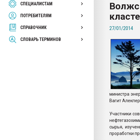
Волжс
СПЕЦИАЛИСТАМ
26.07.2022 "Сибирский т
намного дороже
класт
ПОТРЕБИТЕЛЯМ
СПРАВОЧНИК
27/01/2014
ПЕРЕЙТИ НА 
СЛОВАРЬ ТЕРМИНОВ
министра эне
Вагит Алекпер
Участники со
нефтегазохим
сырья, изуче
проработки пр