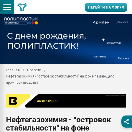
ПЕРЕЙТИ НА ФОРУМ
11.09.2020 Нанотрубки
универсальны, что рос
умельцы изготовили м
колонок полностью из 
Продажа готового бизн
производство SPC лам
цикла
Главная
Новости
Нефтегазохимия - "островок стабильности" на фоне падающего
29.07.2026 ФРП помог 
заводу пластмасс" зах
промпроизводства
ППЭ
Помощь в подборе мат
Вакуум-формовочные 
ближайшее подмосковье
Подмосковье, Москва
Нефтегазохимия - "островок
стабильности" на фоне
28.07.2026 Автоматиза
первый план в перераб