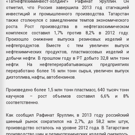
«Татнефтехиминвест-холдинг» Рафинат Яруллин. Он
отметил, что Россия завершила 2013 год стагнацией
инвестиций и промышленного производства. Татарстан
также столкнулся с замедлением темпов экономического
роста. Рост производства в нефтегазохимическом
комплексе составил 1,7% против 8,2% в 2012 году.
Произошло снижение выпуска резиновых изделий и
нефтепродуктов. Вместе с тем увеличен выпуск
нефтехимических продуктов, пластмассовых изделий и
добычи нефти. В прошлом году в РТ добыто 32,8 млн тонн
нефти. На нефтеперерабатывающих предприятиях
переработано более 16 млн тонн сырья, увеличен выпуск
дизтоплива, нафты, автобензинов.
Произведено более 1,5 млн тонн пластмасс, 640 тысяч тонн
каучуков – рост объемов составил 6,6% и 8%
соответственно.
Как сообщил Рафинат Яруллин, в 2013 году российский
шинный рынок сократился на 2,7%, до 58,2 млн штук,
производство осталось на уровне 2012 года. В Татарстане
производство шин и резинотехнических изделий снизилось.