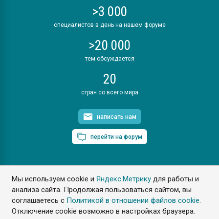
>3 000
специалистов в день на нашем форуме
>20 000
тем обсуждается
20
стран со всего мира
написать нам
перейти на форум
Мы используем cookie и
Яндекс.Метрику
для работы и
ПластЭксперт © 2006. Все права защищены
анализа сайта. Продолжая пользоваться сайтом, вы
Разрешается копирование материалов сайта с обязательной
ссылкой на www.e-plastic.ru
соглашаетесь с
Политикой в отношении файлов cookie
.
Отключение cookie возможно в настройках браузера.
Разработка сайта