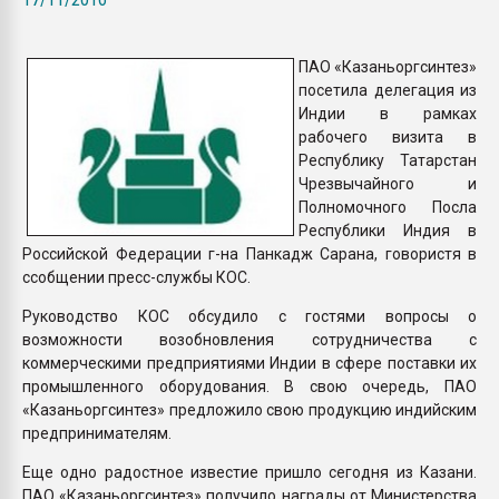
Всё, что касается выду
бутылок
ПАО «Казаньоргсинтез»
посетила делегация из
ПЕРЕЙТИ НА 
Индии в рамках
рабочего визита в
Республику Татарстан
Чрезвычайного и
Полномочного Посла
Республики Индия в
Российской Федерации г-на Панкадж Сарана, говористя в
ссобщении пресс-службы КОС.
Руководство КОС обсудило с гостями вопросы о
возможности возобновления сотрудничества с
коммерческими предприятиями Индии в сфере поставки их
промышленного оборудования. В свою очередь, ПАО
«Казаньоргсинтез» предложило свою продукцию индийским
предпринимателям.
Еще одно радостное известие пришло сегодня из Казани.
ПАО «Казаньоргсинтез» получило награды от Министерства