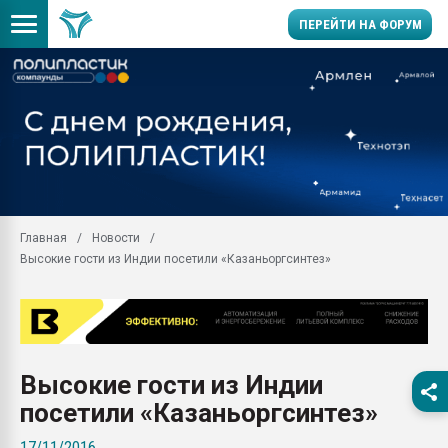
ПЕРЕЙТИ НА ФОРУМ
Продажа готового бизн
производство SPC лам
цикла
29.07.2026 ФРП помог 
заводу пластмасс" зах
ППЭ
Главная
Новости
Помощь в подборе мат
Высокие гости из Индии посетили «Казаньоргсинтез»
Вакуум-формовочные 
ближайшее подмосковье
Подмосковье, Москва
28.07.2026 Автоматиза
первый план в перераб
Высокие гости из Индии
пластмасс
посетили «Казаньоргсинтез»
28.07.2026 "Техноникол
ситуацией на строител
17/11/2016