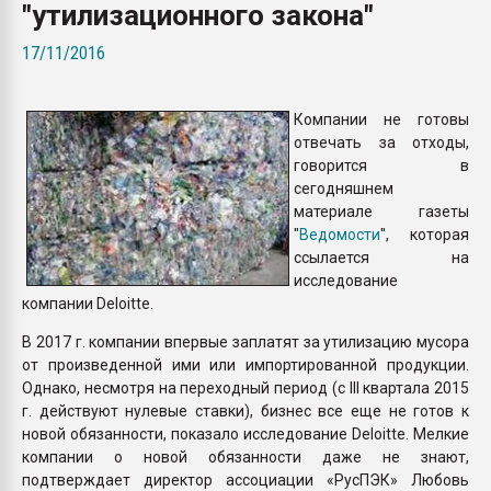
"утилизационного закона"
Armaloy PC/ABS-1IM че
17/11/2016
ПЕРЕЙТИ НА 
Компании не готовы
отвечать за отходы,
говорится в
сегодняшнем
материале газеты
"
Ведомости
", которая
ссылается на
исследование
компании Deloitte.
В 2017 г. компании впервые заплатят за утилизацию мусора
от произведенной ими или импортированной продукции.
Однако, несмотря на переходный период (с III квартала 2015
г. действуют нулевые ставки), бизнес все еще не готов к
новой обязанности, показало исследование Deloitte. Мелкие
компании о новой обязанности даже не знают,
подтверждает директор ассоциации «РусПЭК» Любовь