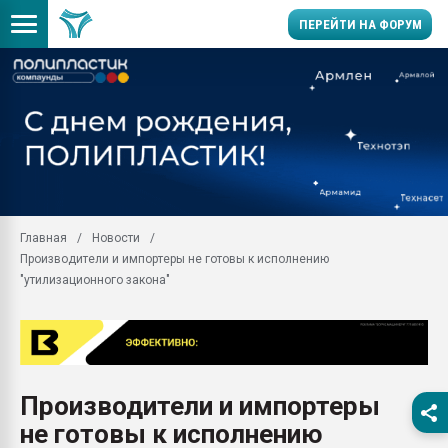
ПЕРЕЙТИ НА ФОРУМ
Помощь в подборе мат
Вакуум-формовочные 
ближайшее подмосковье
Подмосковье, Москва
28.07.2026 Автоматиза
первый план в перераб
Главная
Новости
пластмасс
Производители и импортеры не готовы к исполнению
28.07.2026 "Техноникол
"утилизационного закона"
ситуацией на строител
Всё, что касается выду
бутылок
Материал поверхности 
вакуумного формовани
Производители и импортеры
не готовы к исполнению
Продам отходы Компо
поликарбоната и АБС-п