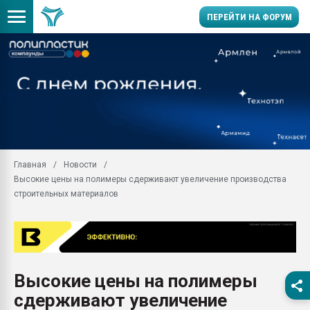
ПЕРЕЙТИ НА ФОРУМ
Продажа готового бизн
производство SPC лам
цикла
29.07.2026 ФРП помог 
заводу пластмасс" зах
ППЭ
Главная
Новости
Помощь в подборе мат
Высокие цены на полимеры сдерживают увеличение производства
Вакуум-формовочные 
строительных материалов
ближайшее подмосковье
Подмосковье, Москва
28.07.2026 Автоматиза
первый план в перераб
пластмасс
Высокие цены на полимеры
28.07.2026 "Техноникол
сдерживают увеличение
ситуацией на строител