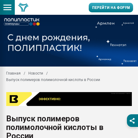
ПЕРЕЙТИ НА ФОРУМ
Продажа готового бизн
производство SPC лам
цикла
29.07.2026 ФРП помог 
заводу пластмасс" зах
ППЭ
Главная
Новости
Помощь в подборе мат
Выпуск полимеров полимолочной кислоты в России
Вакуум-формовочные 
ближайшее подмосковье
Подмосковье, Москва
28.07.2026 Автоматиза
первый план в перераб
Выпуск полимеров
пластмасс
полимолочной кислоты в
28.07.2026 "Техноникол
ситуацией на строител
России