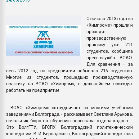
Всё, что касается выду
бутылок
С начала 2013 года на
«Химпроме» прошли и
ПЕРЕЙТИ НА 
проходят
производственную
практику уже 211
студентов, сообщила
пресс-служба ВОАО.
Для сравнения – за
весь 2012 год на предприятии побывало 216 студентов.
Многие из студентов, прошедших производственную
практику на ВОАО «Химпром», в дальнейшем приходят
работать на предприятие.
- ВОАО «Химпром» сотрудничает со многими учебными
заведениями Волгограда, - рассказывает Светлана Арькова,
начальник бюро по обучению персонала отдела кадров. -
Это ВолгГТУ, ВГСПУ, Волгоградский политехнический
колледж им. В. И. Вернадского, Волгоградский колледж газа