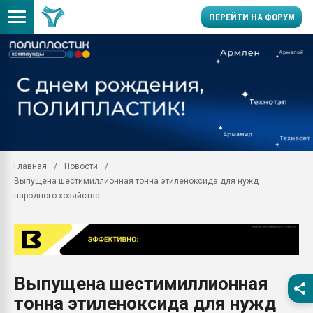
ПЕРЕЙТИ НА ФОРУМ
Помощь в подборе мат
Вакуум-формовочные 
ближайшее подмосковье
Подмосковье, Москва
28.07.2026 Автоматиза
первый план в перераб
Главная
Новости
пластмасс
Выпущена шестимиллионная тонна этиленоксида для нужд
28.07.2026 "Техноникол
народного хозяйства
ситуацией на строител
Всё, что касается выду
бутылок
Материал поверхности 
вакуумного формовани
Выпущена шестимиллионная
тонна этиленоксида для нужд
Продам отходы Компо
поликарбоната и АБС-п