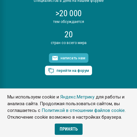
специалистов в день на нашем форуме
>20 000
тем обсуждается
20
стран со всего мира
написать нам
перейти на форум
Мы используем cookie и
Яндекс.Метрику
для работы и
ПластЭксперт © 2006. Все права защищены
анализа сайта. Продолжая пользоваться сайтом, вы
Разрешается копирование материалов сайта с обязательной
ссылкой на www.e-plastic.ru
соглашаетесь с
Политикой в отношении файлов cookie
.
Отключение cookie возможно в настройках браузера.
Разработка сайта
ПРИНЯТЬ