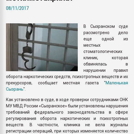
Всё, что касается выду
08/11/2017
бутылок
В Сызранском суде
ПЕРЕЙТИ НА 
рассмотрено дело
еще одной из
местных
стоматологических
клиник, которая
обвинялась в
нарушении правил
оборота наркотических средств, психотропных веществ и их
прекурсоров, сообщает местная газета "
Маленькая
Сызрань
".
Как установлено в суде, в ходе проверки сотрудниками ОНК
МУ МВД России «Сызранское» были установлены нарушения
требований федерального законодательства в сфере
регулирования оборота наркотических и психотропных
веществ. В частности, клиника не вела журналы
регистрации операций, при которых изменяется количество