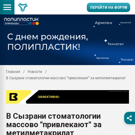
ПЕРЕЙТИ НА ФОРУМ
Продажа готового бизн
производство SPC лам
цикла
29.07.2026 ФРП помог 
заводу пластмасс" зах
ППЭ
Главная
Новости
Помощь в подборе мат
В Сызрани стоматологии массово "привлекают" за метилметакрилат
Вакуум-формовочные 
ближайшее подмосковье
Подмосковье, Москва
28.07.2026 Автоматиза
первый план в перераб
В Сызрани стоматологии
пластмасс
массово "привлекают" за
28.07.2026 "Техноникол
ситуацией на строител
метилметакрилат