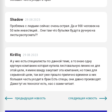
Shadow
29.08.2023
Проблема с людьми сейчас очень острая. Да и 900 человек на
50 млн инвестиций... Они там что бутылки будут в ручную на
листы распускать??
Kirilliq
29.08.2023
А у них есть специалисты по данной теме, а то знаю одну
крупную компанию которая купила листовальную линию не для
этой цели, я имею ввиду закупает эта компания, но тоже для
серьезной цели, так вот уже прошло прилично времени а них
большая часть уходит в брак Есть спецы, они давно производят.
Даже тут их технолог есть, нас с вами читает.
предыдущая новость
следующая новость