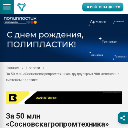
ПЕРЕЙТИ НА ФОРУМ
Продажа готового бизн
производство SPC лам
цикла
29.07.2026 ФРП помог 
заводу пластмасс" зах
ППЭ
Главная
Новости
Помощь в подборе мат
За 50 млн «Сосновскагропромтехника» трудоустроит 900 человек на
Вакуум-формовочные 
листовом пластике
ближайшее подмосковье
Подмосковье, Москва
28.07.2026 Автоматиза
первый план в перераб
пластмасс
За 50 млн
28.07.2026 "Техноникол
«Сосновскагропромтехника»
ситуацией на строител