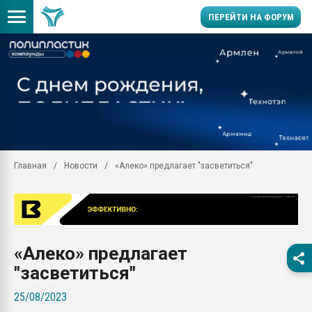
ПЕРЕЙТИ НА ФОРУМ
Продажа готового бизн
производство SPC лам
цикла
29.07.2026 ФРП помог 
заводу пластмасс" зах
ППЭ
Главная
Новости
«Алеко» предлагает "засветиться"
Помощь в подборе мат
Вакуум-формовочные 
ближайшее подмосковье
Подмосковье, Москва
28.07.2026 Автоматиза
«Алеко» предлагает
первый план в перераб
пластмасс
"засветиться"
28.07.2026 "Техноникол
25/08/2023
ситуацией на строител