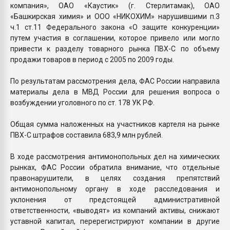
компания», ОАО «Каустик» (г. Стерлитамак), ОАО
«Башкирская химия» и ООО «НИКОХИМ» нарушившими п.3
ч.1 ст.11 Федерального закона «О защите конкуренции»
путем участия в соглашении, которое привело или могло
привести к разделу товарного рынка ПВХ-С по объему
продажи товаров в период с 2005 по 2009 годы.
По результатам рассмотрения дела, ФАС России направила
материалы дела в МВД России для решения вопроса о
возбуждении уголовного по ст. 178 УК РФ.
Общая сумма наложенных на участников картеля на рынке
ПВХ-С штрафов составила 683,9 млн рублей.
В ходе рассмотрения антимонопольных дел на химических
рынках, ФАС России обратила внимание, что отдельные
правонарушители, в целях создания препятствий
антимонопольному органу в ходе расследования и
уклонения от предстоящей административной
ответственности, «выводят» из компаний активы, снижают
уставной капитал, перерегистрируют компании в другие