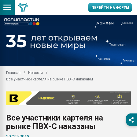
ПЕРЕЙТИ НА ФОРУМ
Продажа готового бизн
производство SPC лам
цикла
29.07.2026 ФРП помог 
заводу пластмасс" зах
ППЭ
Главная
Новости
Помощь в подборе мат
Все участники картеля на рынке ПВХ-С наказаны
Вакуум-формовочные 
ближайшее подмосковье
Подмосковье, Москва
28.07.2026 Автоматиза
первый план в перераб
Все участники картеля на
пластмасс
рынке ПВХ-С наказаны
28.07.2026 "Техноникол
ситуацией на строител
20/12/2013