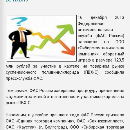
Всё, что касается выду
бутылок
16 декабря 2013
Федеральная
ПЕРЕЙТИ НА 
антимонопольная
служба (ФАС России)
наложила на ООО
«Сибирская химическая
компания» оборотный
штраф в размере 123,5
млн рублей за участие в картеле на товарном рынке
суспензионного поливинилхлорида (ПВХ-С), сообщила
пресс-служба ФАС.
Тем самым, ФАС России завершила процедуру привлечения
к административной ответственности участников картеля на
рынке ПВХ-С.
Напомним, в декабре прошлого года ФАС России признала
ОАО «Единая торговая компания», ОАО «Саянскхимпласт»,
ОАО «Каустик» (г. Волгоград), ООО «Сибирская торговая