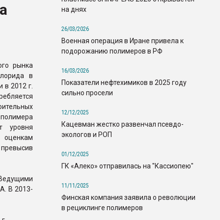
а
на днях
26/03/2026
Военная операция в Иране привела к
подорожанию полимеров в РФ
ого рынка
16/03/2026
хлорида в
Показатели нефтехимиков в 2025 году
 в 2012 г.
сильно просели
требляется
ительных
12/12/2025
 полимера
Кацевман жестко развенчал псевдо-
т уровня
экологов и РОП
 оценкам
 превысив
01/12/2025
ГК «Алеко» отправилась на "Кассиопею"
 Ведущими
11/11/2025
. В 2013-
Финская компания заявила о революции
в рециклинге полимеров