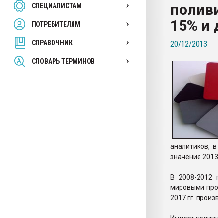
полив
СПЕЦИАЛИСТАМ
26.07.2022 "Сибирский т
намного дороже
15% и 
ПОТРЕБИТЕЛЯМ
СПРАВОЧНИК
20/12/2013
ПЕРЕЙТИ НА 
СЛОВАРЬ ТЕРМИНОВ
аналитиков, в
значение 2013
В 2008-2012 
мировыми про
2017 гг. произ