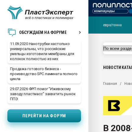
евро/тонна
Вакуум-формовочные 
ОБСУЖДАЕМ НА ФОРУМЕ
ближайшее подмосковье
Подмосковье, Москва
11.09.2020 Нанотрубки настолько
универсальны, что российские
28.07.2026 Автоматиза
умельцы изготовили мембраны для
первый план в перераб
колонок полностью из них
пластмасс
НОВОСТИ
КАТА
Продажа готового бизнеса -
28.07.2026 "Техноникол
производство SPC ламината полного
ситуацией на строител
цикла
Главная
Нов
Всё, что касается выду
29.07.2026 ФРП помог "Ижевскому
бутылок
заводу пластмасс" захватить рынок
ППЭ
Материал поверхности 
вакуумного формовани
ПЕРЕЙТИ НА ФОРУМ
Продам отходы Компо
поликарбоната и АБС-п
В 2008
Armaloy PC/ABS-1IM че