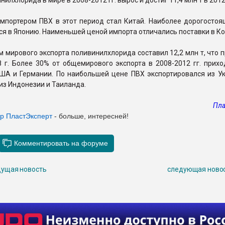
илхлорида в мире в 2008-2012 гг. вырос и достиг 11,4 млн т в 2012
мпортером ПВХ в этот период стал Китай. Наиболее дорогостоя
я в Японию. Наименьшей ценой импорта отличались поставки в К
ем мирового экспорта поливинилхлорида составил 12,2 млн т, что
 г. Более 30% от общемирового экспорта в 2008-2012 гг. прихо
США и Германии. По наибольшей цене ПВХ экспортировался из Ук
из Индонезии и Таиланда.
Пла
ер ПластЭксперт
- больше, интересней!
ущая новость
следующая ново