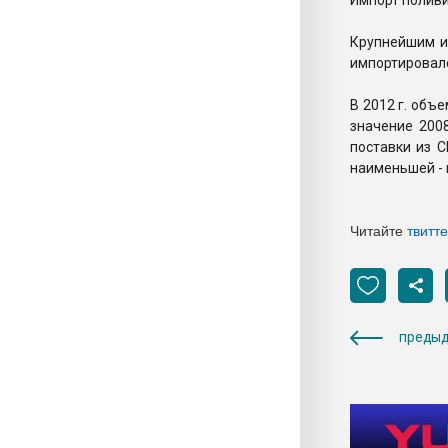
Импорт поливин
Крупнейшим и
импортировалс
В 2012 г. объ
значение 2008
поставки из 
наименьшей - 
Читайте
твитт
предыд