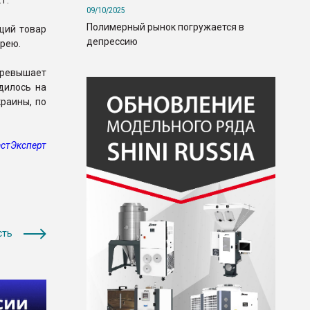
 г.
09/10/2025
Полимерный рынок погружается в
щий товар
депрессию
орею.
 превышает
дилось на
раины, по
стЭксперт
сть