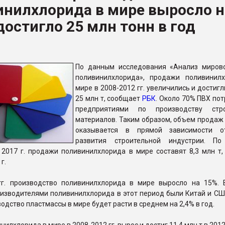
инилхлорида в мире выросло н
итан" стал
достигло 25 млн тонн в год
ФОРУМ
По данным исследования «Анализ миров
поливинилхлорида», продажи поливинил
мире в 2008-2012 гг. увеличились и достигли
25 млн т, сообщает
РБК
. Около 70% ПВХ по
предприятиями по производству стро
материалов. Таким образом, объем продаж
оказывается в прямой зависимости о
развития строительной индустрии. По
 2017 г. продажи поливинилхлорида в мире составят 8,3 млн т,
 г.
гг. производство поливинилхлорида в мире выросло на 15%.
изводителями поливинилхлорида в этот период были Китай и США
водство пластмассы в мире будет расти в среднем на 2,4% в год.