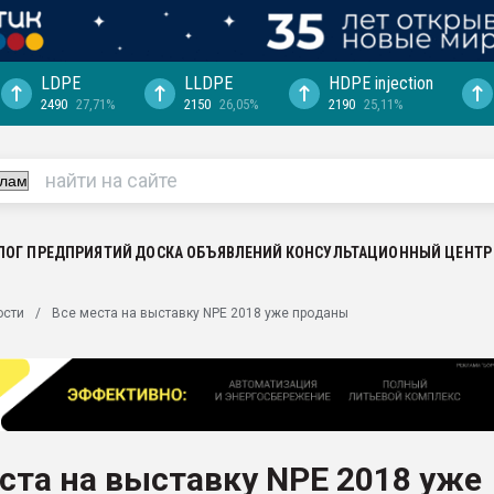
LDPE
LLDPE
HDPE injection
2490
27,71%
2150
26,05%
2190
25,11%
еса -
ината полного
"Ижевскому
ватить рынок
ЛОГ ПРЕДПРИЯТИЙ
ДОСКА ОБЪЯВЛЕНИЙ
КОНСУЛЬТАЦИОННЫЙ ЦЕНТР
ериала
машины:
ости
Все места на выставку NPE 2018 уже проданы
, с.-в.
ция выходит на
отке
ь" довольна
ста на выставку NPE 2018 уже
ьном рынке