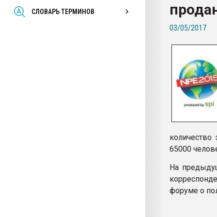
прода
Всё, что касается выду
СЛОВАРЬ ТЕРМИНОВ
бутылок
03/05/2017
ПЕРЕЙТИ НА 
количество 
65000 челов
На предыду
корреспонде
форуме о по