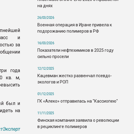
на днях
26/03/2026
Военная операция в Иране привела к
нейшей
подорожанию полимеров в РФ
тмасс и
16/03/2026
остью за
Показатели нефтехимиков в 2025 году
ообщении
сильно просели
12/12/2025
ри года
Кацевман жестко развенчал псевдо-
0 кв. м,
экологов и РОП
ревысить
01/12/2025
ГК «Алеко» отправилась на "Кассиопею"
ый был и
деть на
11/11/2025
Финская компания заявила о революции
в рециклинге полимеров
тЭксперт