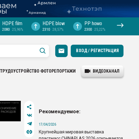
HDPE film
HDPE blow
PP hомо
2080
25,96%
2310
28,57%
2300
25,22%
ВХОД / РЕГИСТРАЦИЯ
ТРУДОУСТРОЙСТВО
ФОТОРЕПОРТАЖИ
ВИДЕОКАНАЛ
Рекомендуемое:
17/04/2026
Крупнейшая мировая выставка
пластмасс CHINAPLAS 2026 открывается