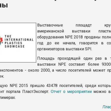
ны
ва ПЭТ
ФОРУМ
Выставочные площадт круп
американской выставки плас
оборудования NPE 2018 проданы полн
год до ее начала, говорится в с
организаторов выставки SPI.
Площадь проходящей один раз в т
выставки NPE составит более 9300
экспонентов - около 2000, а число посетителей может п
ек.
щую NPE 2015 пришло 43478 посетителей, среди котор
нт портала ПластЭксперт.
Отчет о мероприятии
можно ви
лимерах.
Плас