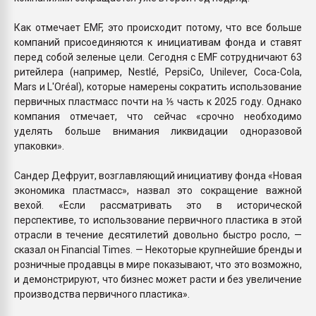
Как отмечает EMF, это происходит потому, что все больше
компаний присоединяются к инициативам фонда и ставят
перед собой зеленые цели. Сегодня с EMF сотрудничают 63
ритейлера (например, Nestlé, PepsiCo, Unilever, Coca-Cola,
Mars и L'Oréal), которые намерены сократить использование
первичных пластмасс почти на ⅕ часть к 2025 году. Однако
компания отмечает, что сейчас «срочно необходимо
уделять больше внимания ликвидации одноразовой
упаковки».
Сандер Дефруит, возглавляющий инициативу фонда «Новая
экономика пластмасс», назвал это сокращение важной
вехой. «Если рассматривать это в исторической
перспективе, то использование первичного пластика в этой
отрасли в течение десятилетий довольно быстро росло, —
сказал он Financial Times. — Некоторые крупнейшие бренды и
розничные продавцы в мире показывают, что это возможно,
и демонстрируют, что бизнес может расти и без увеличение
производства первичного пластика».