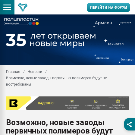
ПЕРЕЙТИ НА ФОРУМ
Помощь в подборе мат
Вакуум-формовочные 
ближайшее подмосковье
Подмосковье, Москва
28.07.2026 Автоматиза
первый план в перераб
Главная
Новости
пластмасс
Возможно, новые заводы первичных полимеров будут не
28.07.2026 "Техноникол
востребованы
ситуацией на строител
Всё, что касается выду
бутылок
Материал поверхности 
вакуумного формовани
Возможно, новые заводы
первичных полимеров будут
Продам отходы Компо
поликарбоната и АБС-п