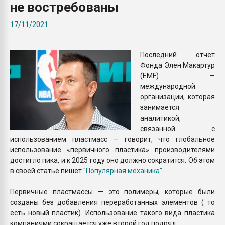
не востребованы
Armaloy PC/ABS-1IM че
17/11/2021
ПЕРЕЙТИ НА 
Последний отчет
Фонда Элен Макартур
(EMF) —
международной
организации, которая
занимается
аналитикой,
связанной с
использованием пластмасс — говорит, что глобальное
использование «первичного пластика» производителями
достигло пика, и к 2025 году оно должно сократится. Об этом
в своей статье пишет "
Популярная механика"
.
Первичные пластмассы — это полимеры, которые были
созданы без добавления переработанных элементов ( то
есть новый пластик). Использование такого вида пластика
компаниями сокращается уже второй год подряд.