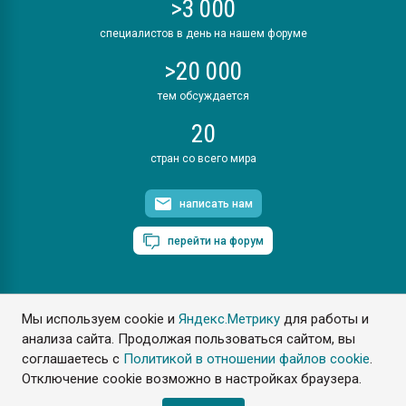
>3 000
специалистов в день на нашем форуме
>20 000
тем обсуждается
20
стран со всего мира
написать нам
перейти на форум
Мы используем cookie и
Яндекс.Метрику
для работы и
ПластЭксперт © 2006. Все права защищены
анализа сайта. Продолжая пользоваться сайтом, вы
Разрешается копирование материалов сайта с обязательной
ссылкой на www.e-plastic.ru
соглашаетесь с
Политикой в отношении файлов cookie
.
Отключение cookie возможно в настройках браузера.
Разработка сайта