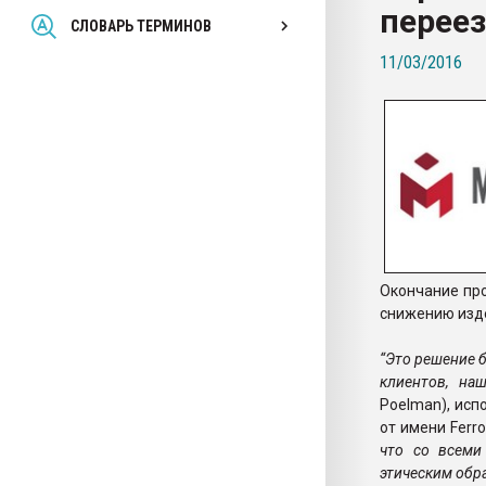
перее
Всё, что касается выду
СЛОВАРЬ ТЕРМИНОВ
бутылок
11/03/2016
ПЕРЕЙТИ НА 
Окончание пр
снижению изде
“Это решение 
клиентов, на
Poelman), исп
от имени Ferr
что со всеми
этическим обр