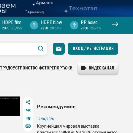
HDPE film
HDPE blow
PP hомо
2080
25,96%
2310
28,57%
2300
25,22%
ВХОД / РЕГИСТРАЦИЯ
ТРУДОУСТРОЙСТВО
ФОТОРЕПОРТАЖИ
ВИДЕОКАНАЛ
Рекомендуемое:
17/04/2026
Крупнейшая мировая выставка
пластмасс CHINAPLAS 2026 открывается