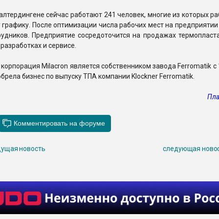
алтердингене сейчас работают 241 человек, многие из которых р
графику. После оптимизации числа рабочих мест на предприятии
рудников. Предприятие сосредоточится на продажах термопласт
 разработках и сервисе.
корпорация Milacron является собственником завода Ferromatik с 
брела бизнес по выпуску ТПА компании Klockner Ferromatik.
Пла
ущая новость
следующая ново