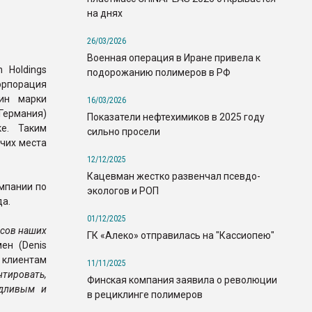
на днях
26/03/2026
Военная операция в Иране привела к
 Holdings
подорожанию полимеров в РФ
рпорация
ин марки
16/03/2026
(Германия)
Показатели нефтехимиков в 2025 году
е. Таким
сильно просели
чих места
12/12/2025
Кацевман жестко развенчал псевдо-
мпании по
экологов и РОП
да.
01/12/2025
есов наших
ГК «Алеко» отправилась на "Кассиопею"
ен (Denis
и клиентам
11/11/2025
нтировать,
Финская компания заявила о революции
едливым и
в рециклинге полимеров