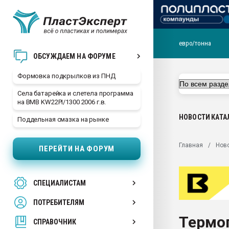
евро/тонна
Продажа готового бизн
ОБСУЖДАЕМ НА ФОРУМЕ
производство SPC лам
цикла
Формовка подкрылков из ПНД
29.07.2026 ФРП помог 
Села батарейка и слетела программа
заводу пластмасс" зах
на BMB KW22PI/1300 2006 г.в.
ППЭ
НОВОСТИ
КАТА
Поддельная смазка на рынке
Помощь в подборе мат
Вакуум-формовочные 
Главная
Нов
ПЕРЕЙТИ НА ФОРУМ
ближайшее подмосковье
Подмосковье, Москва
28.07.2026 Автоматиза
СПЕЦИАЛИСТАМ
первый план в перераб
пластмасс
ПОТРЕБИТЕЛЯМ
28.07.2026 "Техноникол
Термо
ситуацией на строител
СПРАВОЧНИК