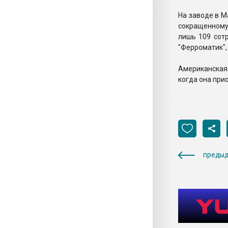
На заводе в М
сокращенному 
лишь 109 сот
"Ферроматик",
Американская 
когда она прио
предыд