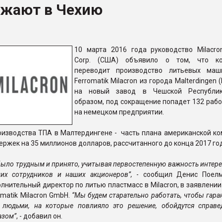
зжают в Чехию
ва ПЭТ
ФОРУМ
10 марта 2016 года руководство Milacron
Corp. (США) объявило о том, что ко
переводит производство литьевых маш
Ferromatik Milacron из города Malterdingen 
на новый завод в Чешской Республик
образом, под сокращение попадет 132 рабо
на немецком предприятии.
оизводства ТПА в Малтердингене - часть плана американской ко
ржек на 35 миллионов долларов, рассчитанного до конца 2017 го
было трудным и принято, учитывая первостепенную важность интер
ших сотрудников и наших акционеров”,
- сообщил Денис Поелм
олнительный директор по литью пластмасс в Milacron, в заявлени
omatik Milacron GmbH.
“Мы будем
старательно
работать, чтобы гара
 людьми, на которые повлияло это решение, обойдутся справ
азом”
, - добавил он.