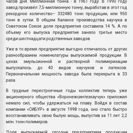
часов дня. Миллионная тонна - в 1961 году. В 1990 году
завод произвёл 7,5-миллионную тонну, выработав в этот год
рекордное количество– 332480 тонн продукции, или 950
тонн в сутки. В общем балансе производства каучука в
Советском Союзе доля предприятия составила 14 %. А по
объему его выпуска предприятие заняло третье место
среди шестнадцати родственных заводов.
Уже в то время предприятие выгодно отличалось от других
разнообразием номенклатуры выпускаемой продукции. В
цехах эмульсионной и растворной полимеризации
выпускалось до 40 видов каучуков и латексов.
Первоначальная мощность завода была перекрыта в 33
раза.
В трудные перестроечные годы коллектив теперь уже
акционерного общества «Воронежсинтезкаучук» приложил
немало сил, чтобы удержаться на плаву. Войдя в состав
компании «СИБУР» в августе 1998 года, оно стало быстро
восстанавливать свою былую мощь, выпустив за 11 лет 2,2
млн. тонн полимеров.
Доля выпускаемой сегодня предприятием продукции