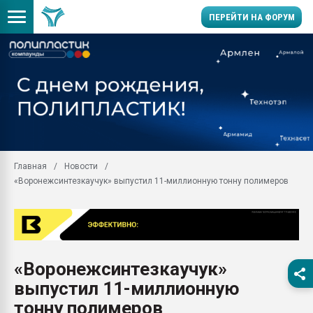
ПЕРЕЙТИ НА ФОРУМ
Помощь в подборе мат
Вакуум-формовочные 
ближайшее подмосковье
Подмосковье, Москва
28.07.2026 Автоматиза
первый план в перераб
Главная
Новости
пластмасс
«Воронежсинтезкаучук» выпустил 11-миллионную тонну полимеров
28.07.2026 "Техноникол
ситуацией на строител
Всё, что касается выду
бутылок
«Воронежсинтезкаучук»
Материал поверхности 
вакуумного формовани
выпустил 11-миллионную
Продам отходы Компо
тонну полимеров
поликарбоната и АБС-п