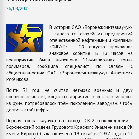
Armaloy PC/ABS-1IM че
26/08/2009
ПЕРЕЙТИ НА 
В истории ОАО «Воронежсинтезкаучук»
- одного из старейших предприятий
отечественной нефтехимии и компании
«СИБУР» - 23 августа произошло
знаковое событие. В 13 часов на
предприятии была выпущена 11-миллионная тонна
полимеров, сообщила специалист по связям с
общественностью ОАО «Воронежсинтезкаучу» Анастасия
Рябчикова.
Почти 71 год, не считая четырёх военных и двух
послевоенных лет, когда предприятие восстанавливалось
из руин, потребовалось трём поколениям заводчан, чтобы
достичь этой цифры.
Первая тонна каучука на заводе СК-2 (впоследствии -
Воронежский ордена Трудового Красного Знамени завод СК
имени Кирова) была получена 19 октября 1932 года в 11